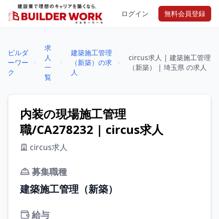
ログイン
無料会員登録
求
ビルダ
建築施工管理
人
circus求人 | 建築施工管理
ーワー
（新築）の求
一
（新築） | 埼玉県 の求人
ク
人
覧
内装の現場施工管理
職/CA278232 | circus求人
circus求人
募集職種
建築施工管理（新築）
給与