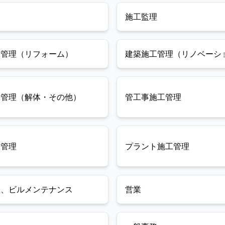
自のポジションを築いており、他社が解決できない難
施工監理
しい課題の相談が当社に寄せられるほど、卓越した高
い技術力が自慢です。今回はさらなる事業拡大と体制
強化のため、熱海本社における「空調設備施工管理ス
タッフ（即戦力・ベテラン大歓迎枠）」を募集いたし
工管理（リフォーム）
建築施工管理（リノベーシ
ます！当社の強みは、メーカーを介さず自社のみで準
備から対応まで一括対応できる安定性。売上高も7.6億
円超へと順調に右肩上がりで成長中。確かな技術力に
応じた明確な育成・目標基準があり、中途入社者も多
工管理（解体・その他）
管工事施工管理
数活躍する馴染みやすい環境です。直接お客様とお仕
事ができ、お困りごとや設備の特性を深く理解した上
での最適な提案を行うため、技術者として大きなやり
がいを得られます。 【具体的な業務内容、業務の流
れ】 静岡東部～神奈川西部の各施設（宿泊施設、工
工管理
プラント施工管理
場、店舗、公共施設、大型マンション、事務所、金融
機関等）における空調・冷凍冷蔵・給排水衛生設備工
事の施工管理・現場監督業務をお任せします（建物の
改変を伴う業務は含みません）。 ●現場調査・打ち合
わせ：お客様の「困りごと」や建物の特性を理解し、
理、ビルメンテナンス
営業
目的や現状に合わせた最適な設備機器・仕様を提案。
●計画書・図面の作成：CAD等のソフトを使用し、メー
カー（ダイキン）のノウハウも交えた施工計画書や各