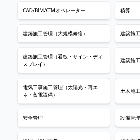
土日祝休・年休116日で、在籍1年半以上の方について
CAD/BIM/CIMオペレーター
積算
はリモートワークも可能となります。 直行直帰も可能
で、業務効率化のためDX化も進んでおり、働きやすい
環境が整っています。
建築施工管理（大規模修繕）
建築施
建築施工管理（看板・サイン・ディ
建築施
スプレイ）
電気工事施工管理（太陽光・再エ
土木施
ネ・蓄電設備）
安全管理
設備管