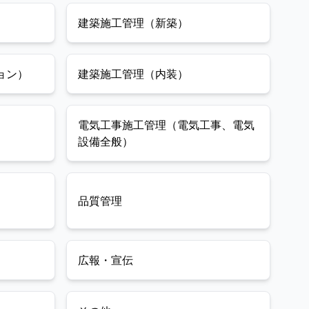
ンを築いており、他社が解決できない難しい課題の相
建築施工管理（新築）
談が当社に寄せられるほど、卓越した高い技術力が自
慢です。今回はさらなる事業拡大と体制強化のため、
工事の要となる「空調設備施工管理スタッフ（即戦
力・ベテラン大歓迎枠）」を募集いたします！当社の
ョン）
建築施工管理（内装）
強みは、メーカーを介さず自社のみで準備から対応ま
で一括対応できる安定性。売上高も7.6億円超へと順調
に右肩上がりで成長中。確かな技術力に応じた明確な
育成・目標基準があり、中途入社者も多数活躍する馴
電気工事施工管理（電気工事、電気
染みやすい環境です。 【具体的な業務内容、業務の流
設備全般）
れ】 静岡東部～神奈川西部の各施設（宿泊施設、工
場、店舗、公共施設、大型マンション、事務所、金融
機関等）における空調・冷凍冷蔵・給排水衛生設備工
事の施工管理・現場監督業務をお任せします（建物の
品質管理
改変を伴う業務は含みません）。 ●現場調査・打ち合
わせ：お客様の「困りごと」や建物の特性を理解し、
目的や現状に合わせた最適な設備機器・仕様を提案。
●計画書・図面の作成：CAD等のソフトを使用し、メー
カー（ダイキン）のノウハウも交えた施工計画書や各
広報・宣伝
種図面の作成・調整。 ●現場マネジメント：施工現場
において、必要な機材・ツールの手配、協力会社（職
人さん）への指示出し、安全管理、図面通りの確実な