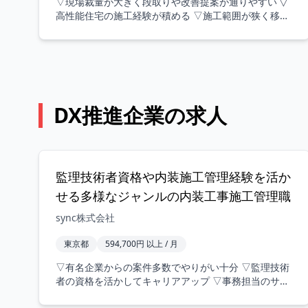
▽現場裁量が大きく段取りや改善提案が通りやすい ▽
高性能住宅の施工経験が積める ▽施工範囲が狭く移動
負担が少ないため働きやすい ▽協力会社のアサイン自
由度が高く自分のネットワークを活かせる ▽成長フェ
ーズのため若手でも現場改善に関われる ▽カジュアル
面談からスタートする柔らかい選考 ▽年間5棟から10
棟への事業拡大フェーズで勢いがある ▽社長や営業・
設計と三位一体で案件を推進できる ▽現場PLUSや
DX推進企業の求人
LINEWORKSを活用し効率的に情報共有できる ▽高気
密高断熱の高性能住宅など最新の技術に触れられる
【具体的な業務内容】 当社は完全注文住宅の施工管理
を行っています。 現場で裁量を持って働ける環境が魅
力です。 ・お客様要望のヒアリング・パッシブデザイ
監理技術者資格や内装施工管理経験を活か
ンを踏まえた仕様確認・工程管理、品質管理、安全管
理・協力会社との連携、段取り調整・各種ツールを活
せる多様なジャンルの内装工事施工管理職
用した現場運営・業務フロー改善や現場の仕組みづく
sync株式会社
り 【案件特徴】 ・高気密高断熱の高性能住宅・パッシ
ブデザインを取り入れた設計・スマートハウス設備の
東京都
594,700円 以上 / 月
導入 【業務の流れ】 ・社長と連携しながら現場を担
当・営業や設計と連携し案件を推進・協力会社と連
▽有名企業からの案件多数でやりがい十分 ▽監理技術
携・施工範囲は会社から高速で1時間以内に限定し移動
者の資格を活かしてキャリアアップ ▽事務担当のサポ
負担を軽減
ートがありコア業務に集中可能 ▽土日祝休みで年間休