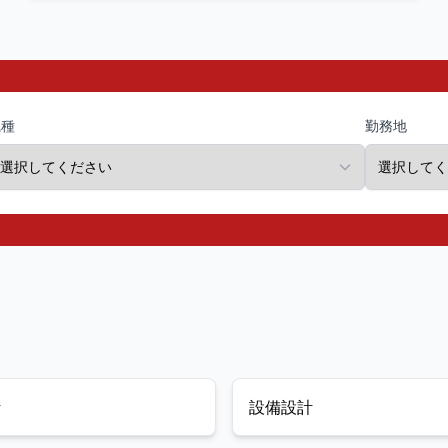
請けメイン」であり、お客様からのリピート率は90％
庁等の設備工事・入社後は数ヶ月間の丁寧な研修期間
以上 ▽安心の固定給＋α！月給最高35万円・想定年収
を経て、スキルや経験に合わせ段階的に一人で現場を
最大600万円、あなたの積み上げた経験を正当評価 ▽
担当していただきます 経験を十分に考慮し、管理職と
業界高水準の休日数！指定有休を含み「年間休日120
してお迎えすることも可能です。 お客様との商談や折
日」を確約、プライベートも大切にできるクリーン環
衝、営業、設計、積算など多岐に渡る業務の中から、
境 ▽残業手当は全額別途支給！みなし残業はないた
あなたの強みを活かして得意分野を中心に幅広く活躍
め、働いた分だけ100％確実に給与として還元されま
できます。
職種
勤務地
す ▽充実の生活サポート！家賃の半額（最大月2万
円）を補助する「家賃補助」や「引っ越し手当」も完
備 ▽手厚い資格取得支援！合格時には「最大15万円の
奨励金」を支給し、受験費用も会社がバックアップ ▽
最先端の現場DX！ダイキンの最新空調体感設備やショ
ールームを併設した新事務所（2022年竣工）で勤務 ▽
遠方への出張・転勤なし！静岡東部から箱根など神奈
川西部地区に密着し、大好きな地域でずっと働けます
▽家族手当も定額支給！扶養対象の配偶者に月1万円、
子ども1人につき月5,000円支給で安心をプラス 株式会
社平和エアテックは、1965年の設立以来、熱海・三島
を中心とした静岡東部エリアに深く根ざし、空調換
気・冷凍冷蔵・給排水衛生設備に関わる設計から施
工、修理・保守メンテナンスまでを一気通貫で手がけ
計
設備設計
てきた総合設備企業です。世界的大手メーカー「ダイ
キン工業」の特工店（技術力の高い特約店）として独