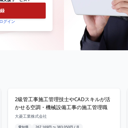
録
ログイン
2級管工事施工管理技士やCADスキルが活
かせる空調・機械設備工事の施工管理職
大菱工業株式会社
愛知県
267,169円 〜 383,050円 / 月