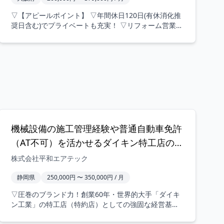
▽【アピールポイント】 ▽年間休日120日(有休消化推
奨日含む)でプライベートも充実！ ▽リフォーム営業と
して初回接点から完工まで一貫して担当可能！ ▽小規
模な設備交換が中心でスピーディーな提案が可能！ ▽
経験豊富な施工管理メンバーのバックアップ体制が万
全！ ▽月給26万円～37万円プラス充実の手当で安定し
た高収入を実現！ ▽住宅手当(月3万円)や子ども手当な
ど家族を支える福利厚生が多数！ ▽飛び込み営業なし
の反響営業スタイルで提案に集中できる環境！ ▽試用
期間中の条件変更なしで入社直後から安心して働け
る！ ▽昇給年2回であなたの成果と頑張りをしっかり
評価・還元！ ▽資格取得支援や各種補助制度が充実し
機械設備の施工管理経験や普通自動車免許
スキルアップを後押し！ 【仕事内容詳細】 戸建住宅や
（AT不可）を活かせるダイキン特工店の
マンションのリフォーム工事における営業業務全般を
お任せします。 当社リブウェルは、トイレ・キッチ
空調設備施工管理・現場監督職（ベテラン
株式会社平和エアテック
ン・洗面化粧台・お風呂などの水まわり設備リフォー
歓迎）
ムを中心とした事業を展開しています。 全体の60～
静岡県
250,000円 〜 350,000円 / 月
70％を占める小規模な設備交換工事のほか、複数箇所
▽圧巻のブランド力！創業60年・世界的大手「ダイキ
を組み合わせたリフォームや間取り改装などの中規模
ン工業」の特工店（特約店）としての強固な経営基盤
工事、さらには全面改装などの大規模工事まで幅広く
▽圧倒的な顧客信頼度！ほぼすべての案件が「元請け
手がけています。 お客様との初回接点から完工、アフ