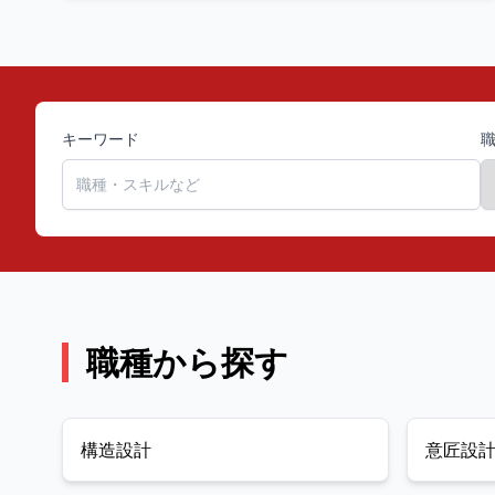
日116日の働きやすい環境 ▽在籍1年半でリモートワー
クの相談可能 ▽直行直帰も可能で効率的な働き方がで
きる ▽面接1回でスピーディーな選考を実施 ▽再雇用
制度がありシニア層も安心して長期就業可能 ▽転勤な
しで首都圏中心の案件に携われる ▽業務効率化のため
のDX化を推進し残業削減中 【業務内容】 六本木ヒル
ズなど物販、飲食、オフィス、クリニック、ビル及び
キーワード
マンション等の多様なジャンルの監理技術者として、
内装工事の品質、安全、工程管理を担当する重要な役
割をご担当いただきます。 大規模案件の受注増加によ
り、組織強化のための増員採用となります。 【業務詳
細】 ・お客様へのヒアリングやデザイン提案・協力会
社の発注作業・各種書類の作成・工事の進み具合や品
質、安全の確認・見積もりの依頼・プロジェクトの進
行管理、お引渡しなど・2～3名程のマネジメント 【案
件詳細】 ・年間120件以上のプロジェクトを手掛けて
職種から探す
います ・案件の規模:4～5千万の案件から10億円弱の
大規模案件もあります ・担当現場数:一人5～10案件・
対象エリア:首都圏9割で、残りは全国になります ・体
制:1案件あたり1名 ※1案件につき1名事務担当がお
り、予算管理や工程表・契約書作成などの業務はサポ
構造設計
意匠設
ート担当に依頼することが可能。 お客様との打ち合わ
せや提案といったコア業務に集中できます。 【魅力】