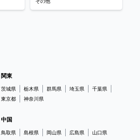
その他
品質管理、スケジュールに沿った工程管理。 ●竣工・
アフターフォロー：お引き渡し書類の作成、および自
社でアフターメンテナンスまで一貫して関わり、お客
様との深い信頼関係を継続します。
関東
茨城県
栃木県
群馬県
埼玉県
千葉県
東京都
神奈川県
中国
鳥取県
島根県
岡山県
広島県
山口県