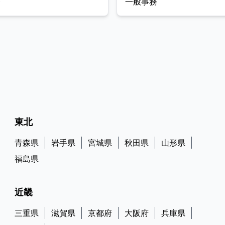
務
一般事務
種図面の作成・調整。 ●現場マネジメント：施工現場
において、必要な機材・ツールの手配、協力会社（職
人さん）への指示出し、安全管理、図面通りの確実な
品質管理、スケジュールに沿った工程管理。 ●竣工・
アフターフォロー：お引き渡し書類の作成、および自
社でアフターメンテナンスまで一貫して関わり、お客
様との深い信頼関係を継続します。
東北
青森県
岩手県
宮城県
秋田県
山形県
福島県
近畿
三重県
滋賀県
京都府
大阪府
兵庫県