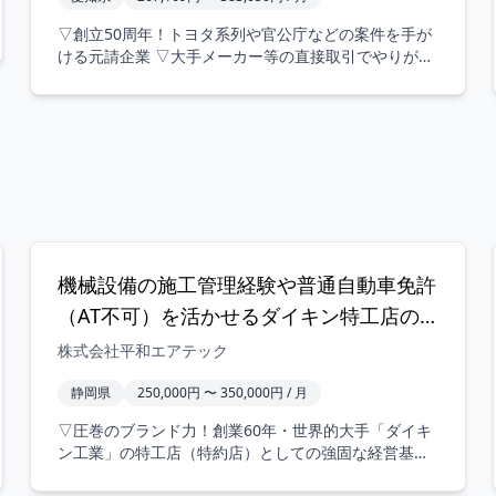
▽創立50周年！トヨタ系列や官公庁などの案件を手が
ける元請企業 ▽大手メーカー等の直接取引でやりがい
抜群 ▽月給26.7万円?38.3万円＋各種手当でしっかり還
元 ▽年間休日120日＆土日休みの完全週休2日制 ▽最寄
り駅から徒歩3分＆マイカー通勤OK（無料駐車場完
備） ▽残業代は21時間分を固定支給＆超過分は別途支
給 ▽退職金制度やベネフィットステーションなど福利
厚生充実 ▽フレンドリーで馴染みやすい職場！中途入
社社員多数活躍中 ▽経験や適正に応じた管理職採用あ
り ▽フレックスタイム制やテレワーク制度も導入 【仕
事内容の詳細】 トヨタ系列をはじめとする民間事業や
官公庁工事における、大型施設（工場、物流倉庫、病
機械設備の施工管理経験や普通自動車免許
院、学校、商業施設等）の空調・機械設備施工管理業
（AT不可）を活かせるダイキン特工店の
務を担当していただきます。 【具体的な業務内容】 ・
新築、改修、保守メンテナンス工事における施工計画
空調設備施工管理・現場監督職（ベテラン
株式会社平和エアテック
の策定、現場管理・工程管理、安全管理、品質管理、
歓迎）
予算管理全般・CAD（Tfas）を使用した施工図作成や
静岡県
250,000円 〜 350,000円 / 月
修正・職人や協力会社作業員の手配、調整、現場指
▽圧巻のブランド力！創業60年・世界的大手「ダイキ
示・施主様・クライアントとの商談や折衝、営業支
ン工業」の特工店（特約店）としての強固な経営基盤
援、積算等 【業務の流れ・案件例】 ・案件例：トヨタ
▽圧倒的な顧客信頼度！ほとんどすべての案件が「元
系列の工場・物流倉庫・病院・学校・商業施設や官公