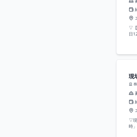
▽
日1
現
▽現
時」