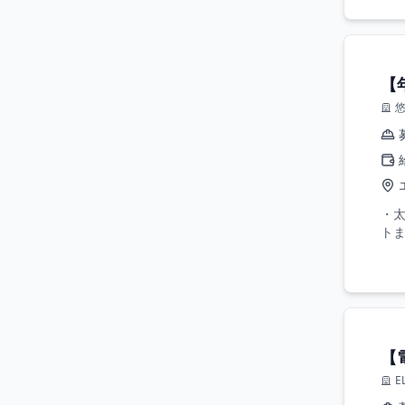
【
・
トま
【
E