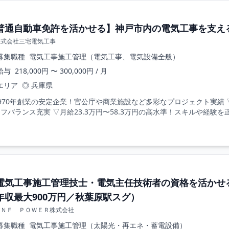
普通自動車免許を活かせる】神戸市内の電気工事を支える
株式会社三宅電気工事
募集職種
電気工事施工管理（電気工事、電気設備全般）
給与
218,000円 〜 300,000円 / 月
エリア
◎ 兵庫県
970年創業の安定企業！官公庁や商業施設など多彩なプロジェクト実績 
フバランス充実 ▽月給23.3万円〜58.3万円の高水準！スキルや経験を正
電気工事施工管理技士・電気主任技術者の資格を活かせ
年収最大900万円／秋葉原駅スグ）
ＰＮＦ ＰＯＷＥＲ株式会社
募集職種
電気工事施工管理（太陽光・再エネ・蓄電設備）