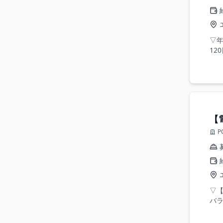
▽年
12
【
P
▽
バラ