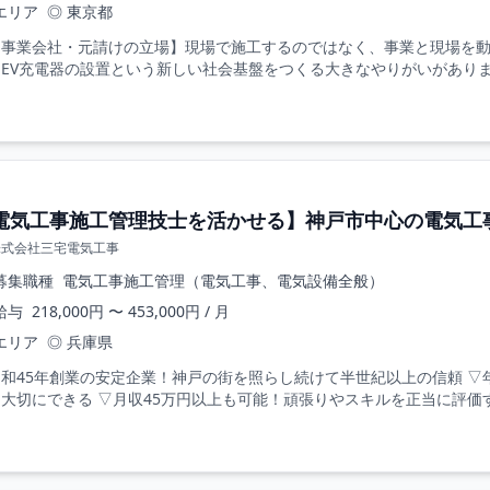
エリア
◎ 東京都
【事業会社・元請けの立場】現場で施工するのではなく、事業と現場を動
EV充電器の設置という新しい社会基盤をつくる大きなやりがいがあります。
電気工事施工管理技士を活かせる】神戸市中心の電気工事
株式会社三宅電気工事
募集職種
電気工事施工管理（電気工事、電気設備全般）
給与
218,000円 〜 453,000円 / 月
エリア
◎ 兵庫県
和45年創業の安定企業！神戸の街を照らし続けて半世紀以上の信頼 ▽
大切にできる ▽月収45万円以上も可能！頑張りやスキルを正当に評価する