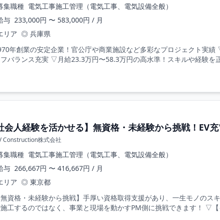
募集職種
電気工事施工管理（電気工事、電気設備全般）
給与
233,000円 〜 583,000円 / 月
エリア
◎ 兵庫県
970年創業の安定企業！官公庁や商業施設など多彩なプロジェクト実績 
フバランス充実 ▽月給23.3万円〜58.3万円の高水準！スキルや経験を正
社会人経験を活かせる】無資格・未経験から挑戦！EV充
V Construction株式会社
募集職種
電気工事施工管理（電気工事、電気設備全般）
給与
266,667円 〜 416,667円 / 月
エリア
◎ 東京都
【無資格・未経験から挑戦】手厚い資格取得支援があり、一生モノのスキ
施工するのではなく、事業と現場を動かすPM側に挑戦できます！ ▽【イ