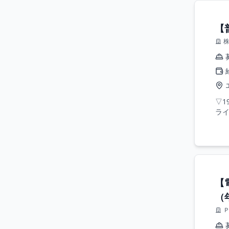
【
▽1
ライ
【
（