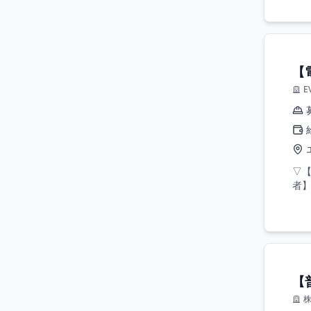
【
E
▽
者】
【