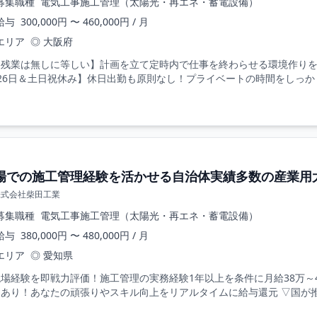
募集職種
電気工事施工管理（太陽光・再エネ・蓄電設備）
給与
300,000円 〜 460,000円 / 月
エリア
◎ 大阪府
【残業は無しに等しい】計画を立て定時内で仕事を終わらせる環境作りを
26日＆土日祝休み】休日出勤も原則なし！プライベートの時間をしっかり
場での施工管理経験を活かせる自治体実績多数の産業用
株式会社柴田工業
募集職種
電気工事施工管理（太陽光・再エネ・蓄電設備）
給与
380,000円 〜 480,000円 / 月
エリア
◎ 愛知県
場経験を即戦力評価！施工管理の実務経験1年以上を条件に月給38万～
あり！あなたの頑張りやスキル向上をリアルタイムに給与還元 ▽国が推進