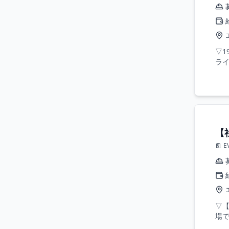
▽1
ライ
【
E
▽
場で