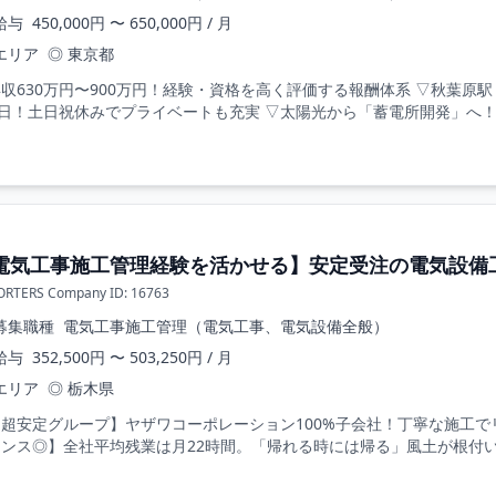
給与
450,000円 〜 650,000円 / 月
エリア
◎ 東京都
収630万円〜900万円！経験・資格を高く評価する報酬体系 ▽秋葉原
0日！土日祝休みでプライベートも充実 ▽太陽光から「蓄電所開発」へ！
電気工事施工管理経験を活かせる】安定受注の電気設備
ORTERS Company ID: 16763
募集職種
電気工事施工管理（電気工事、電気設備全般）
給与
352,500円 〜 503,250円 / 月
エリア
◎ 栃木県
【超安定グループ】ヤザワコーポレーション100%子会社！丁寧な施工で
ンス◎】全社平均残業は月22時間。「帰れる時には帰る」風土が根付いてい