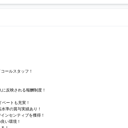
ドコールスタッフ！
収入に反映される報酬制度！
！
イベートも充実！
高水準の賞与実績あり！
でインセンティブを獲得！
の良い環境！
れる！