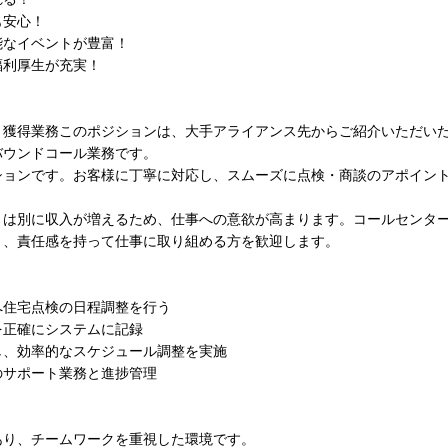
も安心！
能なイベントが豊富！
福利厚生が充実！
ト獲得業務このポジションは、大手アライアンス先からご紹介いただい
バウンドコール業務です。
ションです。お客様に丁寧に対応し、スムーズに点検・商談のアポイン
とは別に収入が増えるため、仕事への意欲が高まります。コールセンタ
き、責任感を持って仕事に取り組める方を歓迎します。
へ住宅点検の日程調整を行う
を正確にシステムに記録
し、効率的なスケジュール調整を実施
のサポート業務と進捗管理
あり、チームワークを重視した環境です。