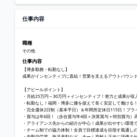
仕事内容
職種
その他
仕事内容
【博多勤務・転勤なし】
成果がインセンティブに直結！営業を支えるアウトバウン
【アピールポイント】
・月給25万円～30万円＋インセンティブ！努力と成果が
・転勤なし！福岡・博多に腰を据えて長く安定して働ける
・完全週休2日制（基本平日）＆年間所定休日115日！プラ
・賞与は年6回！（歩合賞与年4回＋決算賞与＋特別賞与）
・アライアンス先からの紹介が中心！成果が出やすい環境
・チーム制での協力体制！全員で目標達成を目指す風通し
・内勤功労賞、毎月表彰など、チーム貢献も正当に評価さ