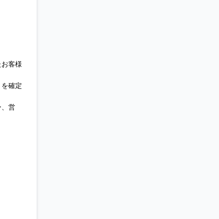
たお客様
トを確定
ー、営