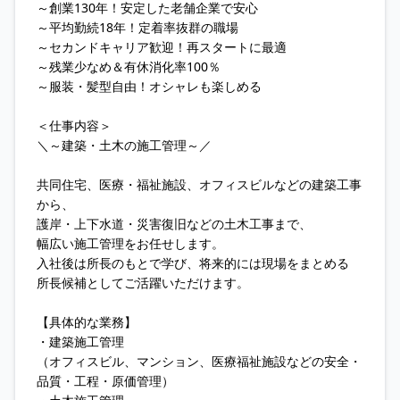
～創業130年！安定した老舗企業で安心
～平均勤続18年！定着率抜群の職場
～セカンドキャリア歓迎！再スタートに最適
～残業少なめ＆有休消化率100％
～服装・髪型自由！オシャレも楽しめる
＜仕事内容＞
＼～建築・土木の施工管理～／
共同住宅、医療・福祉施設、オフィスビルなどの建築工事
から、
護岸・上下水道・災害復旧などの土木工事まで、
幅広い施工管理をお任せします。
入社後は所長のもとで学び、将来的には現場をまとめる
所長候補としてご活躍いただけます。
【具体的な業務】
・建築施工管理
（オフィスビル、マンション、医療福祉施設などの安全・
品質・工程・原価管理）