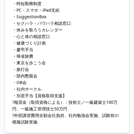
・時短勤務制度
・PC・スマホ・iPad支給
・SuggestionBox
・セクハラ・パワハラ相談窓口
・休みを取ろうカレンダー
・心と体の相談窓口
・健康づくり計画
・慶弔手当
・帰省旅費
・東京を歩こう会
・旅行会
・部内懇親会
・OB会
・社内サークル
・別居手当【資格取得支援】
?報奨金（取得資格による）：技術士／一級建築士100万
円、一級施工管理技士50万円
?外部講習費用全額会社負担、社内勉強会実施、試験前の
模擬試験実施