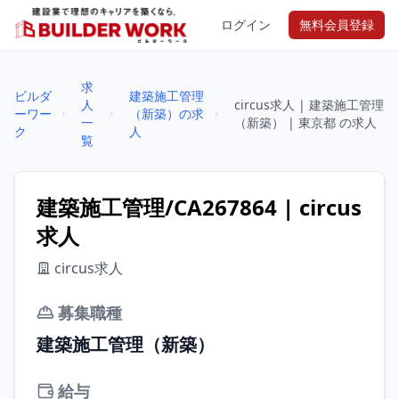
ログイン
無料会員登録
求
ビルダ
建築施工管理
人
circus求人 | 建築施工管理
ーワー
（新築）の求
一
（新築） | 東京都 の求人
ク
人
覧
建築施工管理/CA267864 | circus
求人
circus求人
募集職種
建築施工管理（新築）
給与