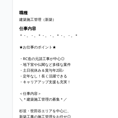
職種
建築施工管理（新築）
仕事内容
＊・。・。＊・。・。＊・。・。＊
★お仕事のポイント★
・RC造の元請工事が中心◎
・地下室や仏閣など多様な案件
・土日祝休み＆賞与年2回♪
・定年なし！長く活躍できる
・キャリアアップ支援も充実！
＜仕事内容＞
＼＊建築施工管理の募集＊／
杉並・世田谷エリアを中心に、
新築工事の施工管理をお任せ◎