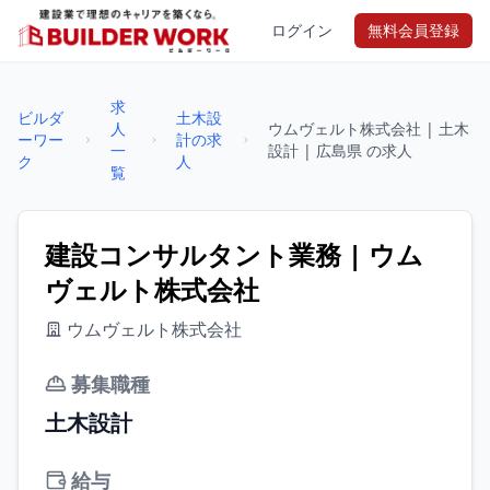
ログイン
無料会員登録
求
ビルダ
土木設
人
ウムヴェルト株式会社 | 土木
ーワー
計の求
一
設計 | 広島県 の求人
ク
人
覧
建設コンサルタント業務 | ウム
ヴェルト株式会社
ウムヴェルト株式会社
募集職種
土木設計
給与