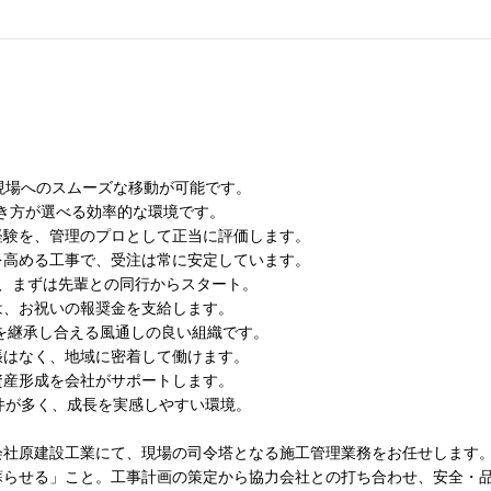
現場へのスムーズな移動が可能です。
き方が選べる効率的な環境です。
経験を、管理のプロとして正当に評価します。
を高める工事で、受注は常に安定しています。
、まずは先輩との同行からスタート。
は、お祝いの報奨金を支給します。
術を継承し合える風通しの良い組織です。
張はなく、地域に密着して働けます。
資産形成を会社がサポートします。
件が多く、成長を実感しやすい環境。
会社原建設工業にて、現場の司令塔となる施工管理業務をお任せします
蘇らせる」こと。工事計画の策定から協力会社との打ち合わせ、安全・