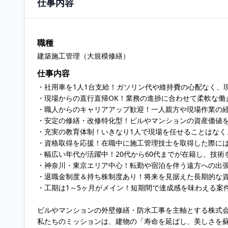
仕事内容
職種
建築施工管理（大規模修繕）
仕事内容
・社用車を1人1台支給！ガソリン代や維持費の心配なく、
・現場からの直行直帰OK！業務の進捗に合わせて柔軟な働
・職人からのキャリアアップ歓迎！一人親方や現場作業の
・安定の修繕・改修特化型！ビルやマンションの資産価値
・充実の教育体制！いきなり1人で現場を任せることはなく
・資格取得を応援！在職中に施工管理技士を取得した際に
・幅広い年代が活躍中！20代から60代までが在籍し、技
・神奈川・東京エリア中心！転勤や宿泊を伴う遠方への出
・退職金制度＆持ち株制度あり！将来を見据えた長期的な
・工期は1～5ヶ月がメイン！短期間で達成感を味わえる案
ビルやマンションの外壁修繕・防水工事を主軸とする株式
私たちのミッションは、建物の「寿命を延ばし、美しさを