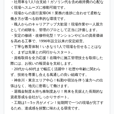
・社用車を1人1台支給！ガソリン代を含め維持費の心配な
く現場へスムーズに移動可能です。
・現場からの直行直帰OK！業務の進捗に合わせて柔軟な
働き方が選べる効率的な環境です。
・職人からのキャリアアップ大歓迎！現場作業や一人親方
としての経験を、管理のプロとして正当に評価します。
・安定の修繕・改修特化型！マンションやビルの資産価値
を高める工事で、1996年設立以来の安定経営。
・丁寧な教育体制！いきなり1人で現場を任せることはな
く、まずは先輩との同行からスタート。
・資格取得を全力応援！在職中に施工管理技士を取得した
際には、お祝いの報奨金を支給します。
・20代から60代まで幅広く活躍中！社歴や年齢に関わら
ず、技術を尊重し合える風通しの良い組織です。
・神奈川・東京エリア中心！転勤や宿泊を伴う遠方への出
張はなく、地元に密着して働けます。
・退職金制度＆持ち株制度あり！将来を見据えた長期的な
資産形成を会社がしっかりサポート。
・工期は1～5ヶ月がメイン！短期間で一つの現場が完了す
るため、達成感を頻繁に味わえる環境です。