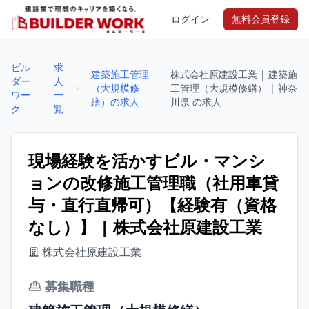
ログイン
無料会員登録
ビル
求
建築施工管理
株式会社原建設工業 | 建築施
ダー
人
（大規模修
工管理（大規模修繕） | 神奈
ワー
一
繕）の求人
川県 の求人
ク
覧
現場経験を活かすビル・マンシ
ョンの改修施工管理職（社用車貸
与・直行直帰可）【経験有（資格
なし）】 | 株式会社原建設工業
株式会社原建設工業
募集職種