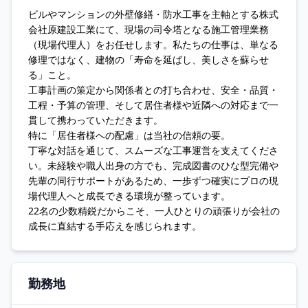
ビルやマンションの外壁修繕・防水工事を主軸とする株式
会社原建設工業にて、現場の司令塔となる施工管理業務
（現場代理人）をお任せします。私たちの仕事は、単なる
修理ではなく、建物の「寿命を延ばし、美しさを蘇らせ
る」こと。
工事計画の策定から関係者との打ち合わせ、安全・品質・
工程・予算の管理、そして居住者様や近隣への対応まで一
貫して携わっていただきます。
特に「居住者様への配慮」は当社の信頼の要。
丁寧な対話を通じて、スムーズな工事運営を支えてくださ
い。未経験や職人出身の方でも、完成図書のひな型完備や
先輩の同行サポートがあるため、一歩ずつ確実にプロの現
場代理人へと成長できる環境が整っています。
22名の少数精鋭だからこそ、一人ひとりの頑張りが会社の
成長に直結する手応えを感じられます。
勤務地