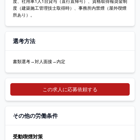
度、社用車1人1台貸与（直行直帰可）、資格取得報奨金制
度（建築施工管理技士取得時）、事務所内禁煙（屋外喫煙
所あり）。
選考方法
書類選考→対人面接→内定
この求人に応募依頼する
その他の労働条件
受動喫煙対策