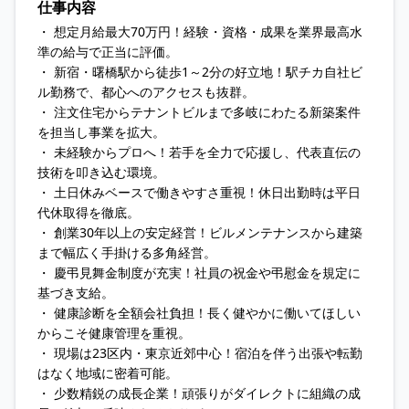
仕事内容
・ 想定月給最大70万円！経験・資格・成果を業界最高水
準の給与で正当に評価。
・ 新宿・曙橋駅から徒歩1～2分の好立地！駅チカ自社ビ
ル勤務で、都心へのアクセスも抜群。
・ 注文住宅からテナントビルまで多岐にわたる新築案件
を担当し事業を拡大。
・ 未経験からプロへ！若手を全力で応援し、代表直伝の
技術を叩き込む環境。
・ 土日休みベースで働きやすさ重視！休日出勤時は平日
代休取得を徹底。
・ 創業30年以上の安定経営！ビルメンテナンスから建築
まで幅広く手掛ける多角経営。
・ 慶弔見舞金制度が充実！社員の祝金や弔慰金を規定に
基づき支給。
・ 健康診断を全額会社負担！長く健やかに働いてほしい
からこそ健康管理を重視。
・ 現場は23区内・東京近郊中心！宿泊を伴う出張や転勤
はなく地域に密着可能。
・ 少数精鋭の成長企業！頑張りがダイレクトに組織の成