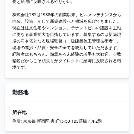
長と給与に反映されるやりがい。
株式会社TBSは1988年の創業以来、ビルメンテナンスから
内装、設備、そして新築建設へと領域を広げてきました。
現在は注文住宅やマンション、テナントビルの建設を主軸
に更なる事業拡大を目指しています。募集するのは新築現
場の司令塔となる現場監督（一級建築施工管理技術者）。
現場の進捗・品質・安全の全てを統括していただきます。
経験者はもちろん、熱意ある未経験の若手も大歓迎。少数
精鋭だからこそ頑張りがダイレクトに給与に反映される環
境です。
勤務地
所在地
住所:
東京都 新宿区 舟町15-53 TBS曙橋ビル2階