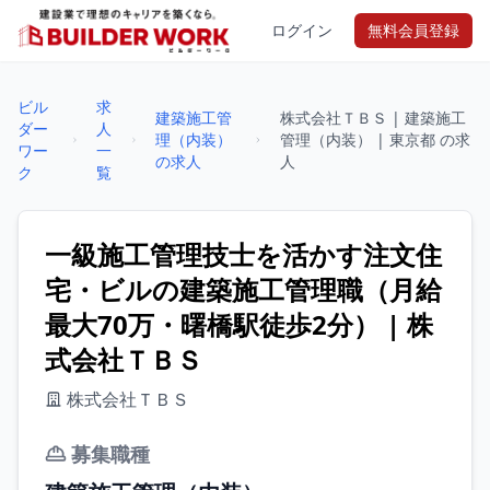
ログイン
無料会員登録
ビル
求
建築施工管
株式会社ＴＢＳ | 建築施工
ダー
人
理（内装）
管理（内装） | 東京都 の求
ワー
一
の求人
人
ク
覧
一級施工管理技士を活かす注文住
宅・ビルの建築施工管理職（月給
最大70万・曙橋駅徒歩2分） | 株
式会社ＴＢＳ
株式会社ＴＢＳ
募集職種