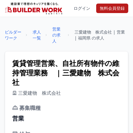
ログイン
無料会員登録
営業
ビルダー
求人
三愛建物 株式会社 | 営業
の求
ワーク
一覧
| 福岡県 の求人
人
賃貸管理営業、自社所有物件の維
持管理業務 | 三愛建物 株式会
社
三愛建物 株式会社
募集職種
営業