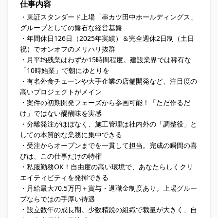
仕事内容
・東証スタンダード上場「串カツ田中ホールディングス」
グループとしての盤石な経営基盤
・年間休日126日（2025年実績）＆完全週休2日制（土日
祝）でオンオフのメリハリ抜群
・月平均残業はわずか15時間程度。建設業界では稀有な
「10時始業」で朝にゆとりを
・有名外食チェーンや大手企業の店舗開発など、注目度の
高いプロジェクトがメイン
・案件の初期開発フェーズから参画可能！「ただ作るだ
け」ではない醍醐味を実感
・分離発注がほぼなく、施工管理は社内外の「調整役」と
しての本質的な業務に集中できる
・受注からオープンまでを一貫して担当。完成の瞬間の喜
びは、この仕事だけの特権
・私服勤務OK！自由度の高い環境で、あなたらしくクリ
エイティビティを発揮できる
・月給最大70.5万円＋賞与・退職金制度あり。上場グルー
プならではの手厚い待遇
・設立数年の成長期。少数精鋭の組織で裁量が大きく、自