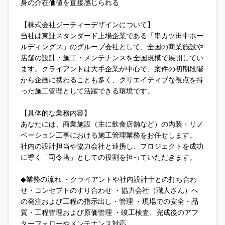
身の介在価値を直接感じられる
【株式会社ジーティーデザインについて】
当社は東証スタンダード上場企業である「串カツ田中ホー
ルディングス」のグループ会社として、全国の商業施設や
店舗の設計・施工・メンテナンスを全国規模で展開してい
ます。クライアントは大手企業が中心で、案件の初期段階
から企画に携わることも多く、クリエイティブな視点を持
った施工管理として活躍できる環境です。
【具体的な業務内容】
あなたには、商業施設（主に飲食店舗など）の内装・リノ
ベーション工事における施工管理業務をお任せします。
社内の設計担当や協力会社と連携し、プロジェクトを成功
に導く「司令塔」としての役割を担っていただきます。
◆業務の流れ ・クライアントや社内設計士との打ち合わ
せ・コンセプトのすり合わせ ・協力会社（職人さん）へ
の発注および工程の指示出し・管理 ・現場での安全・品
質・工程管理および原価管理 ・竣工検査、完成後のアフ
ターフォローやメンテナンス対応