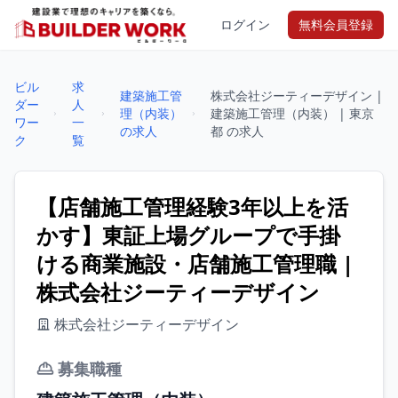
ログイン
無料会員登録
ビル
求
建築施工管
株式会社ジーティーデザイン |
ダー
人
理（内装）
建築施工管理（内装） | 東京
ワー
一
の求人
都 の求人
ク
覧
【店舗施工管理経験3年以上を活
かす】東証上場グループで手掛
ける商業施設・店舗施工管理職 |
株式会社ジーティーデザイン
株式会社ジーティーデザイン
募集職種