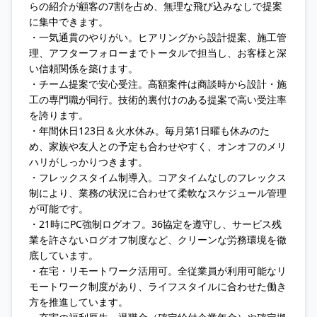
らの紹介が顧客の7割を占め、無理な飛び込みなしで提案
に集中できます。
・一気通貫のやりがい。ヒアリングから設計提案、施工管
理、アフターフォローまでトータルで担当し、お客様と深
い信頼関係を築けます。
・チーム提案で安心受注。高額案件は商談時から設計・施
工の専門職が同行。技術的裏付けのある提案で高い受注率
を誇ります。
・年間休日123日＆火水休み。毎月第1日曜も休みのた
め、家族や友人との予定も合わせやすく、オンオフのメリ
ハリがしっかりつきます。
・フレックスタイム制導入。コアタイムなしのフレックス
制により、業務の状況に合わせて柔軟なスケジュール管理
が可能です。
・21時にPC強制ログオフ。36協定を遵守し、サービス残
業を許さないログオフ制度など、クリーンな労務環境を徹
底しています。
・在宅・リモートワーク活用可。全従業員が利用可能なリ
モートワーク制度があり、ライフスタイルに合わせた働き
方を推進しています。