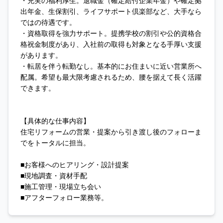
・充実の福利厚生。退職金（確定給付企業年金）や確定拠
出年金、生保割引、ライフサポート倶楽部など、大手なら
ではの待遇です。
・資格取得を強力サポート。提携学校の割引や公的資格合
格祝金制度があり、入社前の取得も対象となる手厚い支援
があります。
・転居を伴う転勤なし。基本的にお住まいに近い営業所へ
配属。希望も最大限考慮されるため、腰を据えて長く活躍
できます。
【具体的な仕事内容】
住宅リフォームの営業・提案から引き渡し後のフォローま
でをトータルに担当。
■お客様へのヒアリング・設計提案
■現地調査・資材手配
■施工管理・現場立ち会い
■アフターフォロー業務等。