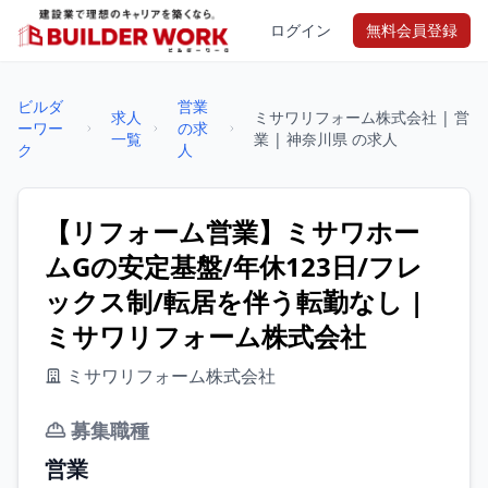
ログイン
無料会員登録
ビルダ
営業
求人
ミサワリフォーム株式会社 | 営
ーワー
の求
一覧
業 | 神奈川県 の求人
ク
人
【リフォーム営業】ミサワホー
ムGの安定基盤/年休123日/フレ
ックス制/転居を伴う転勤なし |
ミサワリフォーム株式会社
ミサワリフォーム株式会社
募集職種
営業