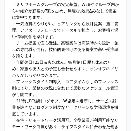
・ミサワホームグループの安定基盤。WEBやグループ内か
らの紹介が顧客の7割を占め、無理な飛び込みなしで提案
に集中できます。
・一気通貫のやりがい。ヒアリングから設計提案、施工管
理、アフターフォローまでトータルで担当し、お客様と深
い信頼関係を築けます。
・チーム提案で安心受注。高額案件は商談時から設計・施
工の専門職が同行。技術的裏付けのある提案で高い受注率
を誇ります。
・年間休日123日＆火水休み。毎月第1日曜も休みのた
め、家族や友人との予定も合わせやすく、オンオフのメリ
ハリがしっかりつきます。
・フレックスタイム制導入。コアタイムなしのフレックス
制により、業務の状況に合わせて柔軟なスケジュール管理
が可能です。
・21時にPC強制ログオフ。36協定を遵守し、サービス残
業を許さないログオフ制度など、クリーンな労務環境を徹
底しています。
・在宅・リモートワーク活用可。全従業員が利用可能なリ
モートワーク制度があり、ライフスタイルに合わせた働き