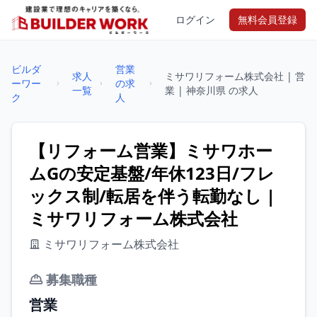
ログイン
無料会員登録
ビルダ
営業
求人
ミサワリフォーム株式会社 | 営
ーワー
の求
一覧
業 | 神奈川県 の求人
ク
人
【リフォーム営業】ミサワホー
ムGの安定基盤/年休123日/フレ
ックス制/転居を伴う転勤なし |
ミサワリフォーム株式会社
ミサワリフォーム株式会社
募集職種
営業