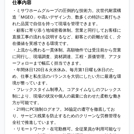
仕事内容
・ミサワホームグループの圧倒的な技術力。次世代耐震構
造「MGEO」や高いデザイン力、数多くの特許に裏打ちさ
れた品質で自信を持って現場を管理できます。
・顧客に寄り添う地域密着体制。営業と同行してお客様に
直接工事の流れを説明するなど、顧客との距離が近く、介
在価値を実感できる環境です。
・上流から携わる一貫体制。高額物件では受注前から営業
に同行し、現場調査、資材調達、工程・原価管理、アフタ
ーフォローまで幅広く担当できます。
・年間休日120日＆火水休み。毎月第1日曜も休日のた
め、仕事と私生活のバランスを大切にしたい方に最適な環
境が整っています。
・フレックスタイム制導入。コアタイムなしのフレックス
制により、現場の状況や個人の裁量に合わせた柔軟な働き
方が可能です。
・21時にPC強制ログオフ。36協定の遵守を徹底してお
り、サービス残業を防止するためのクリーンな労務管理を
全社で推進しています。
・リモートワーク・在宅勤務可。全従業員が利用可能なリ