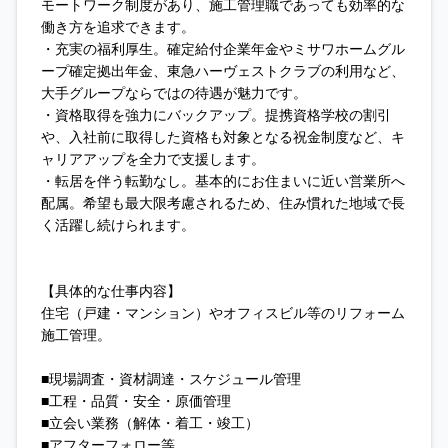
モートワーク制度があり、施工管理職であっても効率的な
働き方を追求できます。
・充実の福利厚生。確定給付企業年金やミサワホームグル
ープ確定拠出年金、東急ハーヴェストクラブの利用など、
大手グループならではの待遇が魅力です。
・資格取得を強力にバックアップ。提携資格学校の割引
や、入社前に取得した資格も対象となる祝金制度など、キ
ャリアアップを全力で支援します。
・転居を伴う転勤なし。基本的にお住まいに近い営業所へ
配属。希望も最大限考慮されるため、住み慣れた地域で長
く活躍し続けられます。
【具体的な仕事内容】
住宅（戸建・マンション）やオフィスビル等のリフォーム
施工管理。
■現場調査・資材調達・スケジュール管理
■工程・品質・安全・原価管理
■立会い業務（解体・着工・竣工）
■アフターフォロー等。