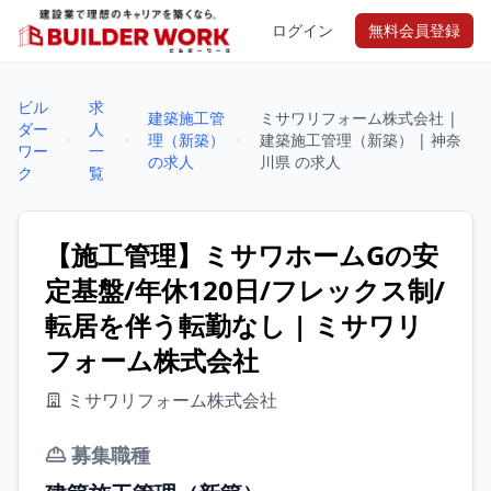
ログイン
無料会員登録
ビル
求
建築施工管
ミサワリフォーム株式会社 |
ダー
人
理（新築）
建築施工管理（新築） | 神奈
ワー
一
の求人
川県 の求人
ク
覧
【施工管理】ミサワホームGの安
定基盤/年休120日/フレックス制/
転居を伴う転勤なし | ミサワリ
フォーム株式会社
ミサワリフォーム株式会社
募集職種