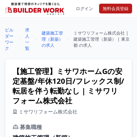
ログイン
無料会員登録
ビル
求
建築施工管
ミサワリフォーム株式会社 |
ダー
人
理（新築）
建築施工管理（新築） | 東京
ワー
一
の求人
都 の求人
ク
覧
【施工管理】ミサワホームGの安
定基盤/年休120日/フレックス制/
転居を伴う転勤なし | ミサワリ
フォーム株式会社
ミサワリフォーム株式会社
募集職種