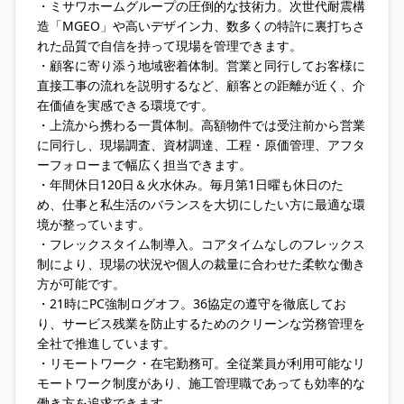
・ミサワホームグループの圧倒的な技術力。次世代耐震構
造「MGEO」や高いデザイン力、数多くの特許に裏打ちさ
れた品質で自信を持って現場を管理できます。
・顧客に寄り添う地域密着体制。営業と同行してお客様に
直接工事の流れを説明するなど、顧客との距離が近く、介
在価値を実感できる環境です。
・上流から携わる一貫体制。高額物件では受注前から営業
に同行し、現場調査、資材調達、工程・原価管理、アフタ
ーフォローまで幅広く担当できます。
・年間休日120日＆火水休み。毎月第1日曜も休日のた
め、仕事と私生活のバランスを大切にしたい方に最適な環
境が整っています。
・フレックスタイム制導入。コアタイムなしのフレックス
制により、現場の状況や個人の裁量に合わせた柔軟な働き
方が可能です。
・21時にPC強制ログオフ。36協定の遵守を徹底してお
り、サービス残業を防止するためのクリーンな労務管理を
全社で推進しています。
・リモートワーク・在宅勤務可。全従業員が利用可能なリ
モートワーク制度があり、施工管理職であっても効率的な
働き方を追求できます。