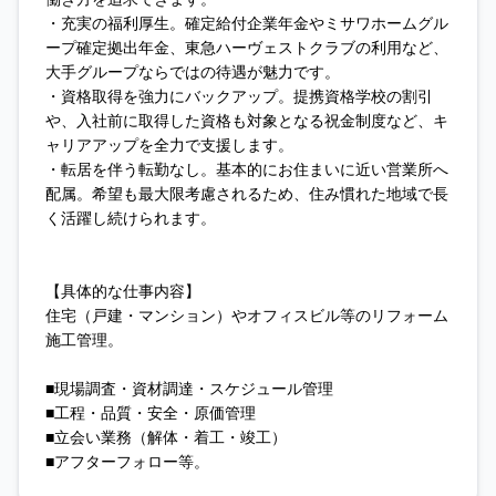
・充実の福利厚生。確定給付企業年金やミサワホームグル
ープ確定拠出年金、東急ハーヴェストクラブの利用など、
大手グループならではの待遇が魅力です。
・資格取得を強力にバックアップ。提携資格学校の割引
や、入社前に取得した資格も対象となる祝金制度など、キ
ャリアアップを全力で支援します。
・転居を伴う転勤なし。基本的にお住まいに近い営業所へ
配属。希望も最大限考慮されるため、住み慣れた地域で長
く活躍し続けられます。
【具体的な仕事内容】
住宅（戸建・マンション）やオフィスビル等のリフォーム
施工管理。
■現場調査・資材調達・スケジュール管理
■工程・品質・安全・原価管理
■立会い業務（解体・着工・竣工）
■アフターフォロー等。