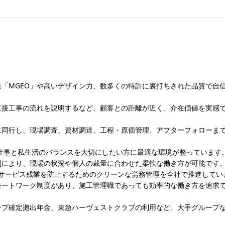
「MGEO」や高いデザイン力、数多くの特許に裏打ちされた品質で自
直接工事の流れを説明するなど、顧客との距離が近く、介在価値を実感
に同行し、現場調査、資材調達、工程・原価管理、アフターフォローま
、仕事と私生活のバランスを大切にしたい方に最適な環境が整っています
制により、現場の状況や個人の裁量に合わせた柔軟な働き方が可能です
り、サービス残業を防止するためのクリーンな労務管理を全社で推進してい
モートワーク制度があり、施工管理職であっても効率的な働き方を追求
ープ確定拠出年金、東急ハーヴェストクラブの利用など、大手グループ