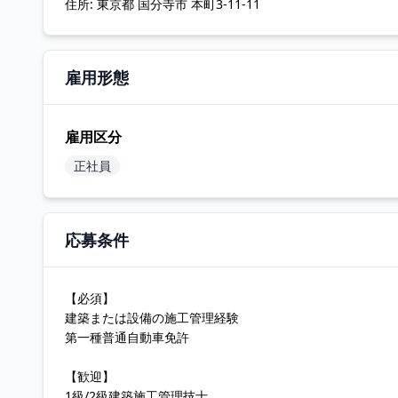
住所:
東京都 国分寺市 本町3-11-11
雇用形態
雇用区分
正社員
応募条件
【必須】
建築または設備の施工管理経験
第一種普通自動車免許
【歓迎】
1級/2級建築施工管理技士