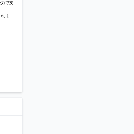
全力で支
られま