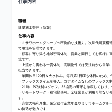
仕事内容
職種
建築施工管理（新築）
仕事内容
・ミサワホームグループの圧倒的な技術力。次世代耐震構造
て現場を管理できます。
・顧客に寄り添う地域密着体制。営業と同行してお客様に
境です。
・上流から携わる一貫体制。高額物件では受注前から営業
担当できます。
・年間休日120日＆火水休み。毎月第1日曜も休日のため
・フレックスタイム制導入。コアタイムなしのフレックス
・21時にPC強制ログオフ。36協定の遵守を徹底してお
・リモートワーク・在宅勤務可。全従業員が利用可能なリ
す。
・充実の福利厚生。確定給付企業年金やミサワホームグル
の待遇が魅力です。