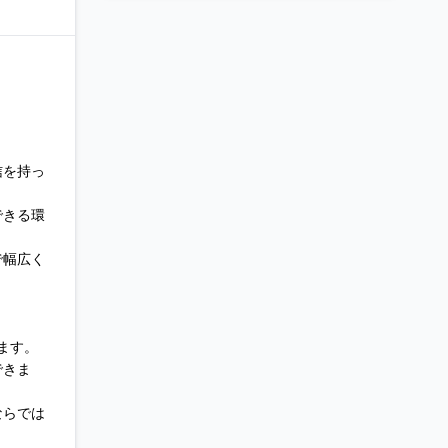
信を持っ
できる環
で幅広く
。
。
ます。
できま
ならでは