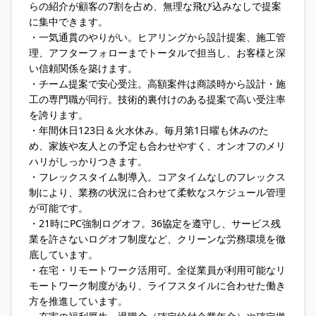
らの紹介が顧客の7割を占め、無理な飛び込みなしで提案
に集中できます。
・一気通貫のやりがい。ヒアリングから設計提案、施工管
理、アフターフォローまでトータルで担当し、お客様と深
い信頼関係を築けます。
・チーム提案で安心受注。高額案件は商談時から設計・施
工の専門職が同行。技術的裏付けのある提案で高い受注率
を誇ります。
・年間休日123日＆火水休み。毎月第1日曜も休みのた
め、家族や友人との予定も合わせやすく、オンオフのメリ
ハリがしっかりつきます。
・フレックスタイム制導入。コアタイムなしのフレックス
制により、業務の状況に合わせて柔軟なスケジュール管理
が可能です。
・21時にPC強制ログオフ。36協定を遵守し、サービス残
業を許さないログオフ制度など、クリーンな労務環境を徹
底しています。
・在宅・リモートワーク活用可。全従業員が利用可能なリ
モートワーク制度があり、ライフスタイルに合わせた働き
方を推進しています。