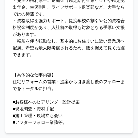
・充実の福利厚生。退職金（確定給付企業年金）や確定拠
出年金、生保割引、ライフサポート倶楽部など、大手なら
ではの待遇です。
・資格取得を強力サポート。提携学校の割引や公的資格合
格祝金制度があり、入社前の取得も対象となる手厚い支援
があります。
・転居を伴う転勤なし。基本的にお住まいに近い営業所へ
配属。希望も最大限考慮されるため、腰を据えて長く活躍
できます。
【具体的な仕事内容】
住宅リフォームの営業・提案から引き渡し後のフォローま
でをトータルに担当。
■お客様へのヒアリング・設計提案
■現地調査・資材手配
■施工管理・現場立ち会い
■アフターフォロー業務等。