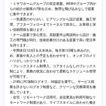
・ミサワホームグループの安定基盤。WEBやグループ内か
らの紹介が顧客の7割を占め、無理な飛び込みなしで提案
に集中できます。
・一気通貫のやりがい。ヒアリングから設計提案、施工管
理、アフターフォローまでトータルで担当し、お客様と深
い信頼関係を築けます。
・チーム提案で安心受注。高額案件は商談時から設計・施
工の専門職が同行。技術的裏付けのある提案で高い受注率
を誇ります。
・年間休日123日＆火水休み。毎月第1日曜も休みのた
め、家族や友人との予定も合わせやすく、オンオフのメリ
ハリがしっかりつきます。
・フレックスタイム制導入。コアタイムなしのフレックス
制により、業務の状況に合わせて柔軟なスケジュール管理
が可能です。
・21時にPC強制ログオフ。36協定を遵守し、サービス残
業を許さないログオフ制度など、クリーンな労務環境を徹
底しています。
・在宅・リモートワーク活用可。全従業員が利用可能なリ
モートワーク制度があり、ライフスタイルに合わせた働き