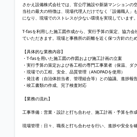
さかえ設備株式会社では、官公庁施設や新築マンションの
当社の最大の特徴は、現場代理人だけでなく「設備職人」
になり、現場でのストレスが少ない環境を実現しています
T-fasを利用した施工図作成から、実行予算の策定、協
ていただきます。現場と事務所の距離を近く保つ方針のた
【具体的な業務内容】
・T-fasを用いた施工図の作図および施工計画の立案
・実行予算の策定および各工程の専門工事業者（保温、ダ
・現場での工程、安全、品質管理（ANDPADを使用）
・発注者（自治体担当者、管理組合等）との協議、進捗報
・竣工書類の作成、完了検査対応
【業務の流れ】
工事準備：営業・設計と打ち合わせ、施工計画・予算を作
現場管理：日々、職長と打ち合わせを行い、進捗や安全を確