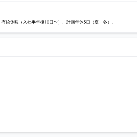
。有給休暇（入社半年後10日〜）、計画年休5日（夏・冬）。