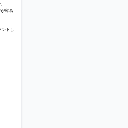
す。
持が容易
メントし