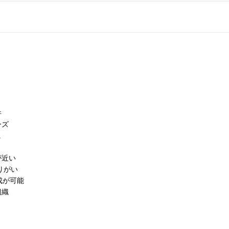
件
ーズ
に
が近い
りがい
成が可能
組織