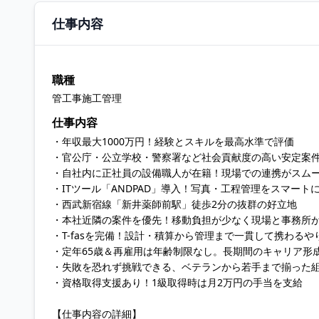
仕事内容
職種
管工事施工管理
仕事内容
・年収最大1000万円！経験とスキルを最高水準で評価
・官公庁・公立学校・警察署など社会貢献度の高い安定案
・自社内に正社員の設備職人が在籍！現場での連携がスム
・ITツール「ANDPAD」導入！写真・工程管理をスマート
・西武新宿線「新井薬師前駅」徒歩2分の抜群の好立地
・本社近隣の案件を優先！移動負担が少なく現場と事務所
・T-fasを完備！設計・積算から管理まで一貫して携わるや
・定年65歳＆再雇用は年齢制限なし。長期間のキャリア形
・失敗を恐れず挑戦できる、ベテランから若手まで揃った
・資格取得支援あり！1級取得時は月2万円の手当を支給
【仕事内容の詳細】