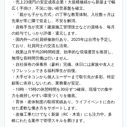
・売上23億円の安定成長企業！大規模修繕から新築まで幅
広く手掛け、不況に強い経営基盤を確立。
・「親がも子がも方式」の丁寧な教育体制。入社数ヶ月は
先輩が常に隣で並走し、不安を解消。
・資格手当が充実！建築施工管理技士などの資格を、毎月
の給与でしっかり評価・還元します。
・国内外への社員研修旅行あり。2025年は台湾を予定し
ており、社員同士の交流も活発。
・残業は月平均20時間程度。効率的な現場運営を推奨し、
無理な長時間労働は行いません。
・自社保有の保養所（蓼科）完備。休日には家族や友人と
リフレッシュできる福利厚生が自慢。
・大手ゼネコンから個人ユーザーまで取引先が多彩。特定
顧客に依存しないため、業務量が安定。
・10時・15時の休憩時間を30分ずつ確保。現場での集中
力を維持しやすい環境づくりを徹底。
・育休・産休制度の取得実績あり。ライフイベントに合わ
せた柔軟な働き方をサポートします。
・改修工事だけでなく新築（RC・木造）にも注力中。多
岐にわたる案件で管理スキルを磨けます。