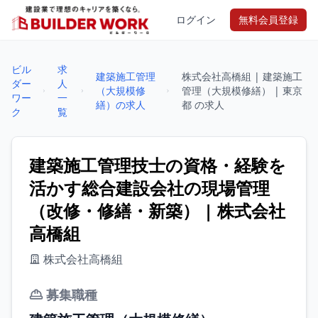
ログイン
無料会員登録
ビル
求
建築施工管理
株式会社高橋組 | 建築施工
ダー
人
（大規模修
管理（大規模修繕） | 東京
ワー
一
繕）の求人
都 の求人
ク
覧
建築施工管理技士の資格・経験を
活かす総合建設会社の現場管理
（改修・修繕・新築） | 株式会社
高橋組
株式会社高橋組
募集職種