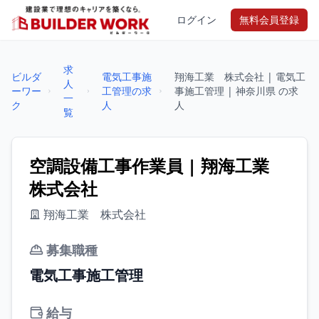
ログイン
無料会員登録
求
ビルダ
電気工事施
翔海工業 株式会社 | 電気工
人
ーワー
工管理の求
事施工管理 | 神奈川県 の求
一
ク
人
人
覧
空調設備工事作業員 | 翔海工業
株式会社
翔海工業 株式会社
募集職種
電気工事施工管理
給与