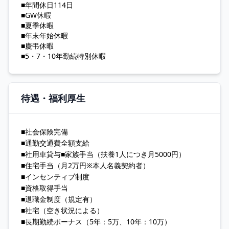
■年間休日114日
■GW休暇
■夏季休暇
■年末年始休暇
■慶弔休暇
■5・7・10年勤続特別休暇
待遇・福利厚生
■社会保険完備
■通勤交通費全額支給
■社用車貸与■家族手当（扶養1人につき月5000円）
■住宅手当（月2万円※本人名義契約者）
■インセンティブ制度
■資格取得手当
■退職金制度（規定有）
■社宅（空き状況による）
■長期勤続ボーナス（5年：5万、10年：10万）