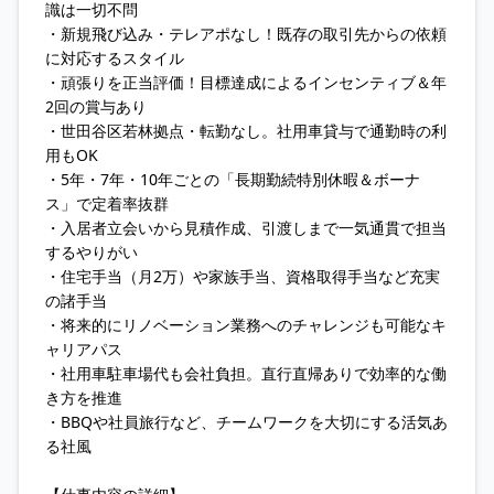
識は一切不問
・新規飛び込み・テレアポなし！既存の取引先からの依頼
に対応するスタイル
・頑張りを正当評価！目標達成によるインセンティブ＆年
2回の賞与あり
・世田谷区若林拠点・転勤なし。社用車貸与で通勤時の利
用もOK
・5年・7年・10年ごとの「長期勤続特別休暇＆ボーナ
ス」で定着率抜群
・入居者立会いから見積作成、引渡しまで一気通貫で担当
するやりがい
・住宅手当（月2万）や家族手当、資格取得手当など充実
の諸手当
・将来的にリノベーション業務へのチャレンジも可能なキ
ャリアパス
・社用車駐車場代も会社負担。直行直帰ありで効率的な働
き方を推進
・BBQや社員旅行など、チームワークを大切にする活気あ
る社風