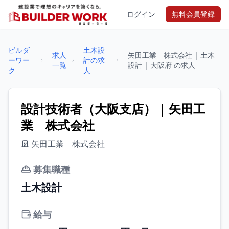
ログイン
無料会員登録
ビルダ
土木設
求人
矢田工業 株式会社 | 土木
ーワー
計の求
一覧
設計 | 大阪府 の求人
ク
人
設計技術者（大阪支店） | 矢田工
業 株式会社
矢田工業 株式会社
募集職種
土木設計
給与