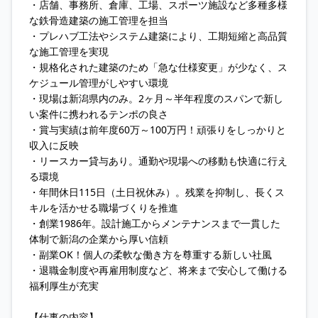
・店舗、事務所、倉庫、工場、スポーツ施設など多種多様
な鉄骨造建築の施工管理を担当
・プレハブ工法やシステム建築により、工期短縮と高品質
な施工管理を実現
・規格化された建築のため「急な仕様変更」が少なく、ス
ケジュール管理がしやすい環境
・現場は新潟県内のみ。2ヶ月～半年程度のスパンで新し
い案件に携われるテンポの良さ
・賞与実績は前年度60万～100万円！頑張りをしっかりと
収入に反映
・リースカー貸与あり。通勤や現場への移動も快適に行え
る環境
・年間休日115日（土日祝休み）。残業を抑制し、長くス
キルを活かせる職場づくりを推進
・創業1986年。設計施工からメンテナンスまで一貫した
体制で新潟の企業から厚い信頼
・副業OK！個人の柔軟な働き方を尊重する新しい社風
・退職金制度や再雇用制度など、将来まで安心して働ける
福利厚生が充実
【仕事の内容】