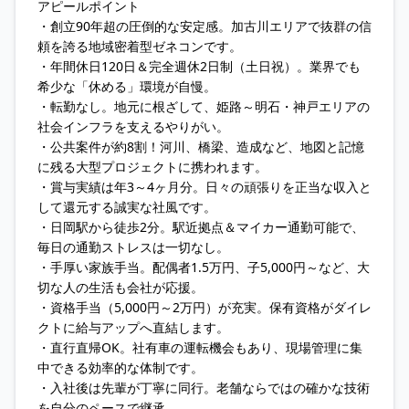
アピールポイント
・創立90年超の圧倒的な安定感。加古川エリアで抜群の信
頼を誇る地域密着型ゼネコンです。
・年間休日120日＆完全週休2日制（土日祝）。業界でも
希少な「休める」環境が自慢。
・転勤なし。地元に根ざして、姫路～明石・神戸エリアの
社会インフラを支えるやりがい。
・公共案件が約8割！河川、橋梁、造成など、地図と記憶
に残る大型プロジェクトに携われます。
・賞与実績は年3～4ヶ月分。日々の頑張りを正当な収入と
して還元する誠実な社風です。
・日岡駅から徒歩2分。駅近拠点＆マイカー通勤可能で、
毎日の通勤ストレスは一切なし。
・手厚い家族手当。配偶者1.5万円、子5,000円～など、大
切な人の生活も会社が応援。
・資格手当（5,000円～2万円）が充実。保有資格がダイレ
クトに給与アップへ直結します。
・直行直帰OK。社有車の運転機会もあり、現場管理に集
中できる効率的な体制です。
・入社後は先輩が丁寧に同行。老舗ならではの確かな技術
を自分のペースで継承。