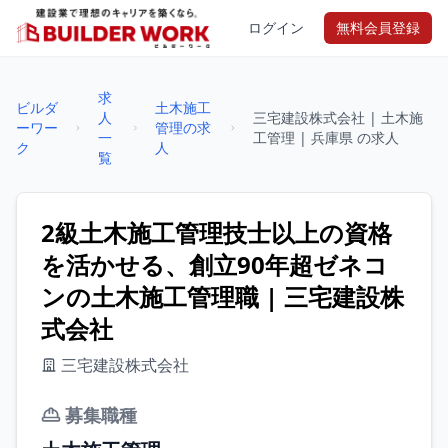
ログイン
無料会員登録
求
ビルダ
土木施工
人
三宅建設株式会社 | 土木施
ーワー
管理の求
一
工管理 | 兵庫県 の求人
ク
人
覧
2級土木施工管理技士以上の資格
を活かせる、創立90年超ゼネコ
ンの土木施工管理職 | 三宅建設株
式会社
三宅建設株式会社
募集職種