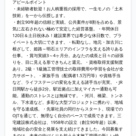
アピールポイント
・未経験者歓迎！お人柄重視の採用で、一生モノの「土木
技術」を一から伝授します。
・創立90年超の信頼と実績。公共案件が8割を占める、景
気に左右されない極めて安定した経営基盤。・年間休日
120日＆土日祝休み！建設業界では希少な休日数で、プラ
イベートも大切にできます。・転勤なし。地元・加古川に
根ざして、姫路～明石エリアのインフラを支える誇りある
仕事。・賞与実績3～4ヶ月分。あなたの成長と日々の頑張
りを、目に見える形できちんと還元。・資格取得支援制度
あり。2級・1級施工管理技士の取得費用や学習を会社が全
力サポート。・家族手当（配偶者1.5万円等）や資格手当
など、ライフステージの変化を支える諸手当が充実。・JR
日岡駅から徒歩2分。駅近拠点に加えマイカー通勤も可
能。通勤のストレスとは無縁です。・河川、橋梁、トンネ
ル、下水道など。多彩な大型プロジェクトに携わり、地域
を守る達成感。・先輩社員の同行からスタート。現場での
OJTを通じて、無理なく自分のペースで成長できます。三
宅建設株式会社は、1958年の設立（創立90年超）以来、
地域社会の安全と発展を支え続けてきました。今回募集す
るのは、未来の街づくりを担う土木施工管理の新しい仲