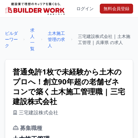
ログイン
無料会員登録
求
ビルダ
土木施工
人
三宅建設株式会社 | 土木施
ーワー
管理の求
一
工管理 | 兵庫県 の求人
ク
人
覧
普通免許1枚で未経験から土木の
プロへ！創立90年超の老舗ゼネ
コンで築く土木施工管理職 | 三宅
建設株式会社
三宅建設株式会社
募集職種