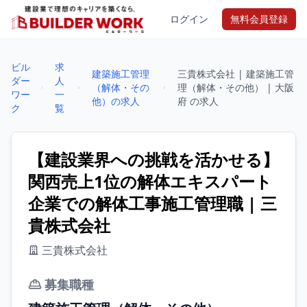
ログイン
無料会員登録
ビル
求
建築施工管理
三貴株式会社 | 建築施工管
ダー
人
（解体・その
理（解体・その他） | 大阪
ワー
一
他）の求人
府 の求人
ク
覧
【建設業界への挑戦を活かせる】
関西売上1位の解体エキスパート
企業での解体工事施工管理職 | 三
貴株式会社
三貴株式会社
募集職種