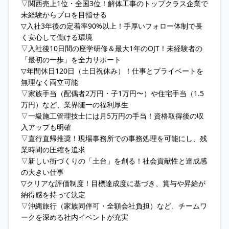
▽関西売上1位・全国3位！解体工事のトップクラス企業で
未経験からプロを目指せる
▽入社3年後の定着率90%以上！手厚いフォロー体制で長
く安心して働ける環境
▽入社後10日間の座学研修＆最大1年のOJT！未経験者の
「最初の一歩」を全力サポート
▽年間休日120日（土日祝休み）！仕事とプライベートを
無理なく両立可能
▽家族手当（配偶者2万円・子1万円〜）や住宅手当（1.5
万円）など、業界随一の福利厚生
▽一級施工管理技士には月5万円の手当！資格取得後の収
入アップも明確
▽直行直帰推奨！現場事務所での事務処理を可能にし、残
業時間の圧縮を追求
▽新しい街づくりの「土台」を創る！社会貢献性と達成感
の大きい仕事
▽クリアな評価制度！目標達成度に基づき、賞与や昇給が
納得感を持って決定
▽沖縄旅行（家族同伴可・全額会社負担）など、チームワ
ークを深める社内イベントが充実