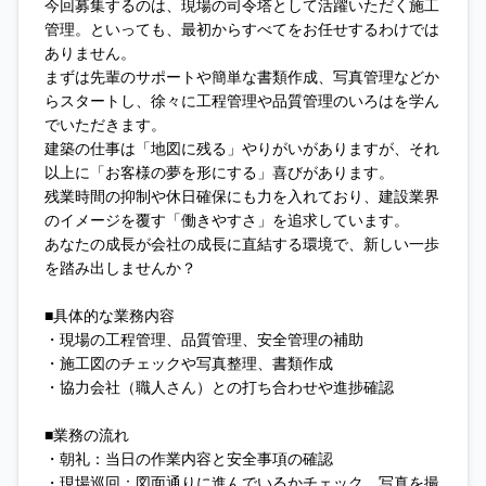
今回募集するのは、現場の司令塔として活躍いただく施工
管理。といっても、最初からすべてをお任せするわけでは
ありません。
まずは先輩のサポートや簡単な書類作成、写真管理などか
らスタートし、徐々に工程管理や品質管理のいろはを学ん
でいただきます。
建築の仕事は「地図に残る」やりがいがありますが、それ
以上に「お客様の夢を形にする」喜びがあります。
残業時間の抑制や休日確保にも力を入れており、建設業界
のイメージを覆す「働きやすさ」を追求しています。
あなたの成長が会社の成長に直結する環境で、新しい一歩
を踏み出しませんか？
■具体的な業務内容
・現場の工程管理、品質管理、安全管理の補助
・施工図のチェックや写真整理、書類作成
・協力会社（職人さん）との打ち合わせや進捗確認
■業務の流れ
・朝礼：当日の作業内容と安全事項の確認
・現場巡回：図面通りに進んでいるかチェック、写真を撮