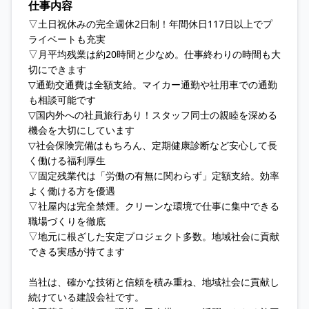
仕事内容
▽土日祝休みの完全週休2日制！年間休日117日以上でプ
ライベートも充実
▽月平均残業は約20時間と少なめ。仕事終わりの時間も大
切にできます
▽通勤交通費は全額支給。マイカー通勤や社用車での通勤
も相談可能です
▽国内外への社員旅行あり！スタッフ同士の親睦を深める
機会を大切にしています
▽社会保険完備はもちろん、定期健康診断など安心して長
く働ける福利厚生
▽固定残業代は「労働の有無に関わらず」定額支給。効率
よく働ける方を優遇
▽社屋内は完全禁煙。クリーンな環境で仕事に集中できる
職場づくりを徹底
▽地元に根ざした安定プロジェクト多数。地域社会に貢献
できる実感が持てます
当社は、確かな技術と信頼を積み重ね、地域社会に貢献し
続けている建設会社です。