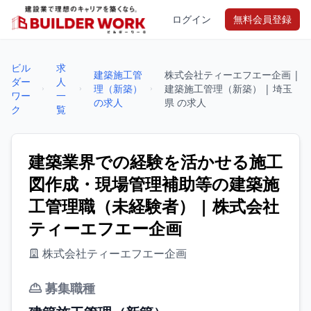
ログイン
無料会員登録
ビル
求
建築施工管
株式会社ティーエフエー企画 |
ダー
人
理（新築）
建築施工管理（新築） | 埼玉
ワー
一
の求人
県 の求人
ク
覧
建築業界での経験を活かせる施工
図作成・現場管理補助等の建築施
工管理職（未経験者） | 株式会社
ティーエフエー企画
株式会社ティーエフエー企画
募集職種