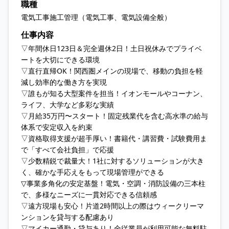
職種
電気工事施工管理（電気工事、電気設備全般）
仕事内容
▽年間休日123日＆完全週休2日！土日祝休みでプライベ
ートを大切にできる環境
▽直行直帰OK！関西圏メインの現場で、移動の負担を軽
減し効率的な働き方を実現
▽誰もが知る大型案件を担当！イオンモールやコーナン、
ライフ、大学など多彩な実績
▽月給35万円〜スタート！固定残業代を含む高水準の給与
体系で安定収入を約束
▽資格取得支援が超手厚い！書籍代・講習費・試験費用ま
で「すべて会社負担」で応援
▽少数精鋭で裁量大！1社に対するソリューションが大き
く、確かな手応えをもって現場管理ができる
▽事業多角化の安定基盤！電気・空調・消防設備の三本柱
で、多様なニーズに一貫対応できる信頼感
▽遠方現場も安心！片道2時間以上の際はウィークリーマ
ンションを貸与する配慮あり
▽マイカー通勤・貸与あり！全従業員が利用可能な無料駐