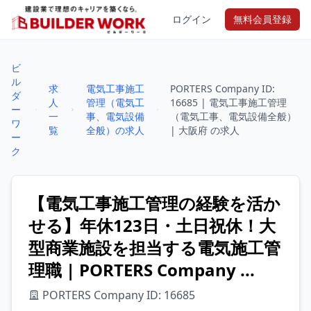
ログイン
無料会員登録
ビ
ル
求
電気工事施工
PORTERS Company ID:
ダ
人
管理（電気工
16685 | 電気工事施工管理
ー
一
事、電気設備
（電気工事、電気設備全般）
ワ
覧
全般）の求人
| 大阪府 の求人
ー
ク
【電気工事施工管理の経験を活か
せる】年休123日・土日祝休！大
型商業施設を担当する電気施工管
理職 | PORTERS Company ...
PORTERS Company ID: 16685