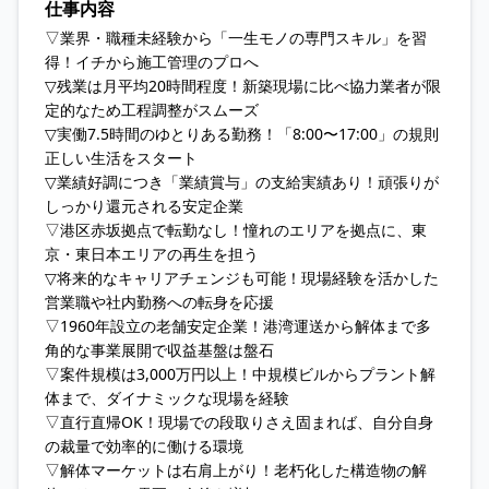
仕事内容
▽業界・職種未経験から「一生モノの専門スキル」を習
得！イチから施工管理のプロへ
▽残業は月平均20時間程度！新築現場に比べ協力業者が限
定的なため工程調整がスムーズ
▽実働7.5時間のゆとりある勤務！「8:00〜17:00」の規則
正しい生活をスタート
▽業績好調につき「業績賞与」の支給実績あり！頑張りが
しっかり還元される安定企業
▽港区赤坂拠点で転勤なし！憧れのエリアを拠点に、東
京・東日本エリアの再生を担う
▽将来的なキャリアチェンジも可能！現場経験を活かした
営業職や社内勤務への転身を応援
▽1960年設立の老舗安定企業！港湾運送から解体まで多
角的な事業展開で収益基盤は盤石
▽案件規模は3,000万円以上！中規模ビルからプラント解
体まで、ダイナミックな現場を経験
▽直行直帰OK！現場での段取りさえ固まれば、自分自身
の裁量で効率的に働ける環境
▽解体マーケットは右肩上がり！老朽化した構造物の解