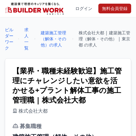
ログイン
無料会員登録
ビル
求
建築施工管理
株式会社大都 | 建築施工管
ダー
人
（解体・その
理（解体・その他） | 東京
ワー
一
他）の求人
都 の求人
ク
覧
【業界・職種未経験歓迎】施工管
理にチャレンジしたい意欲を活
かせる+プラント解体工事の施工
管理職 | 株式会社大都
株式会社大都
募集職種