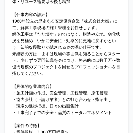
体・リユース需要は今後も増加
【仕事内容の詳細】
1960年設立の歴史ある安定優良企業「株式会社大都」に
て、解体工事現場の施工管理をお任せします。
解体工事は「ただ壊す」のではなく、構造や立地、劣化状
況を見極め、いかに安全に・効率的に更地に戻すかとい
う、知的な段取りが試される奥の深い仕事です。
未経験の方は、まずは現場の雰囲気を知ることからスター
ト。少しずつ専門知識を身につけ、将来的には数千万〜数
億円規模のプロジェクトを回せるプロフェッショナルを目
指してください。
【具体的な業務内容】
・施工計画の作成、安全管理、工程管理、原価管理
・協力会社（下請け業者）との打ち合わせ・指示出し
・現場の進捗把握、日々の出面集計
・工事完了までの安全・品質のトータルマネジメント
【案件の特徴】
・案件規模：3,000万円程度〜