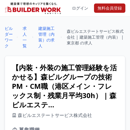
ログイン
無料会員登録
ビル
求
建築施工
森ビルエステートサービス株式
ダー
人
管理（内
会社 | 建築施工管理（内装） |
ワー
一
装）の求
東京都 の求人
ク
覧
人
【内装・外装の施工管理経験を活
かせる】森ビルグループの技術
PM・CM職（港区メイン・フレ
ックス制・残業月平均30h） | 森
ビルエステ...
森ビルエステートサービス株式会社
募集職種