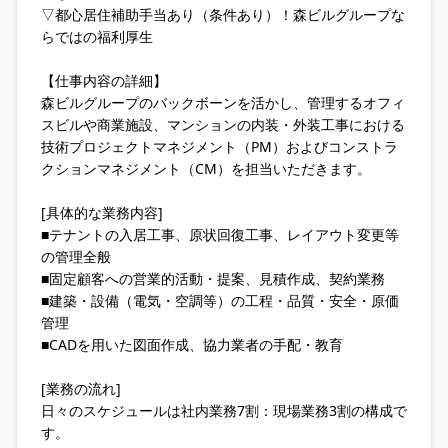
▽都心居住補助手当あり（条件あり）！森ビルグループな
らではの福利厚生
【仕事内容の詳細】
森ビルグループのバックボーンを活かし、管理するオフィ
スビルや商業施設、マンションの内装・外装工事における
技術プロジェクトマネジメント（PM）およびコンストラ
クションマネジメント（CM）を担当いただきます。
[具体的な業務内容]
■テナントの入居工事、原状回復工事、レイアウト変更等
の管理全般
■固定顧客への営業的活動・提案、見積作成、契約業務
■建築・設備（電気・空調等）の工程・品質・安全・原価
管理
■CADを用いた図面作成、協力業者の手配・教育
[業務の流れ]
日々のスケジュールは社内業務7割：現場業務3割の構成で
す。