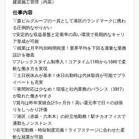
建築施工管理（内装）
仕事内容
▽森ビルグループの一員として港区のランドマークに携わ
る圧倒的なやりがい
▽安定的な収益基盤と定着率の高い環境で長期的なキャリ
ア形成が可能
▽残業は月平均30時間程度！業界平均を下回る適量な業務
設計を徹底
▽フレックスタイム制導入！コアタイム11時から16時で柔
軟な働き方を実現
▽土日祝休みが基本！休日出勤時は代休取得が可能でプラ
イベートも充実
▽夜間対応は少なめ！現場と社内業務のバランス（3対7）
が取れた働きやすさ
▽賞与は昨年実績合計5ヶ月分！高い還元率で日々の頑張
りをしっかり評価
▽港区（赤坂・六本木）の好立地勤務！駅チカオフィスで
通勤もノンストレス
▽在宅勤務・時短制度完備！ライフステージに合わせた柔
軟な就業が可能