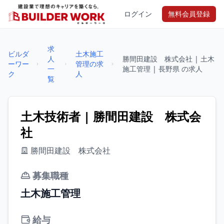
ログイン
無料会員登録
求
ビルダ
土木施工
人
勝間田建設 株式会社 | 土木
ーワー
管理の求
一
施工管理 | 長野県 の求人
ク
人
覧
土木技術者 | 勝間田建設 株式会
社
勝間田建設 株式会社
募集職種
土木施工管理
給与