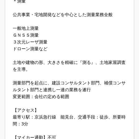
＊測量
公共事業・宅地開発などを中心とした測量業務全般
一般地上測量
ＧＮＳＳ測量
３次元レーザ測量
ドローン測量など
土地や建物の形、大きさを精確に『測る』、土地家屋調査
を主導。
測量部門を起点に、建設コンサルタント部門、補償コンサ
ルタント部門と連携し一連の業務を遂行
変更範囲：会社の定める範囲
【アクセス】
最寄り駅：京浜急行線 能見台、交通手段：徒歩、所要時
間：3分
【マイカー通勤】不可