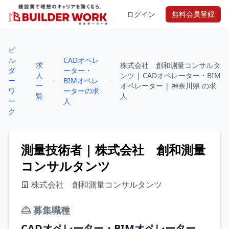
ログイン
無料会員登録
ビ
ル
CADオペレ
求
株式会社 創和測量コンサルタ
ダ
ーター・
人
ンツ | CADオペレーター・BIM
ー
BIMオペレ
一
オペレーター | 神奈川県 の求
ワ
ーターの求
覧
人
ー
人
ク
測量技術者 | 株式会社 創和測量
コンサルタンツ
株式会社 創和測量コンサルタンツ
募集職種
CADオペレーター・BIMオペレーター