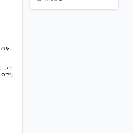
計画を展
工・メン
うので社