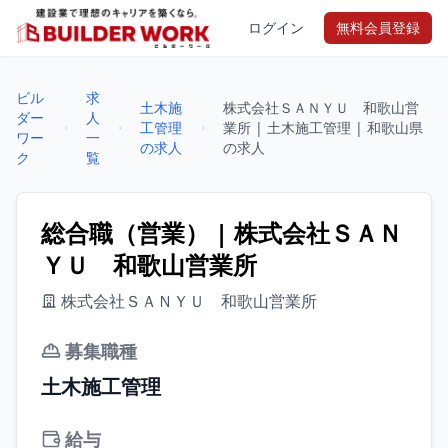
ログイン
無料会員登録
ビル
求
土木施
株式会社ＳＡＮＹＵ 和歌山営
ダー
人
工管理
業所 | 土木施工管理 | 和歌山県
ワー
一
の求人
の求人
ク
覧
総合職（営業） | 株式会社ＳＡＮ
ＹＵ 和歌山営業所
株式会社ＳＡＮＹＵ 和歌山営業所
募集職種
土木施工管理
給与