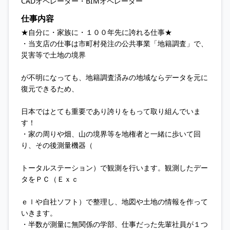
CADオペレーター・BIMオペレーター
仕事内容
★自分に・家族に・１００年先に誇れる仕事★
・当支店の仕事は市町村発注の公共事業「地籍調査」で、
災害等で土地の境界
が不明になっても、地籍調査済みの地域ならデータを元に
復元できるため、
日本ではとても重要であり誇りをもって取り組んでいま
す！
・家の周りや畑、山の境界等を地権者と一緒に歩いて回
り、その後測量機器（
トータルステーション）で観測を行います。観測したデー
タをＰＣ（Ｅｘｃ
ｅｌや自社ソフト）で整理し、地図や土地の情報を作って
いきます。
・半数が測量に無関係の学部、仕事だった先輩社員が１つ