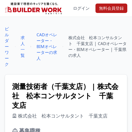
ログイン
無料会員登録
ビ
ル
CADオペレ
求
株式会社 松本コンサルタン
ダ
ーター・
人
ト 千葉支店 | CADオペレータ
ー
BIMオペレ
一
ー・BIMオペレーター | 千葉県
ワ
ーターの求
覧
の求人
ー
人
ク
測量技術者（千葉支店） | 株式会
社 松本コンサルタント 千葉
支店
株式会社 松本コンサルタント 千葉支店
募集職種