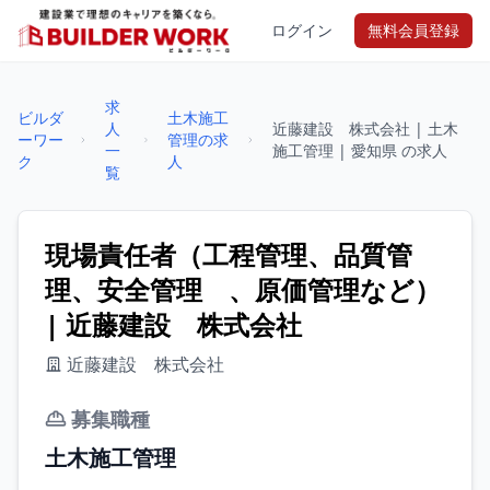
ログイン
無料会員登録
求
ビルダ
土木施工
人
近藤建設 株式会社 | 土木
ーワー
管理の求
一
施工管理 | 愛知県 の求人
ク
人
覧
現場責任者（工程管理、品質管
理、安全管理 、原価管理など）
| 近藤建設 株式会社
近藤建設 株式会社
募集職種
土木施工管理