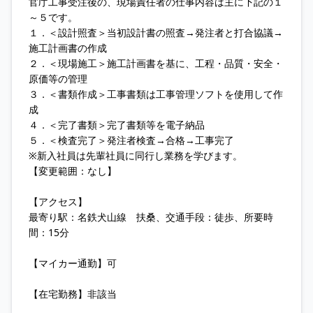
官庁工事受注後の、現場責任者の仕事内容は主に下記の１
～５です。
１．＜設計照査＞当初設計書の照査→発注者と打合協議→
施工計画書の作成
２．＜現場施工＞施工計画書を基に、工程・品質・安全・
原価等の管理
３．＜書類作成＞工事書類は工事管理ソフトを使用して作
成
４．＜完了書類＞完了書類等を電子納品
５．＜検査完了＞発注者検査→合格→工事完了
※新入社員は先輩社員に同行し業務を学びます。
【変更範囲：なし】
【アクセス】
最寄り駅：名鉄犬山線 扶桑、交通手段：徒歩、所要時
間：15分
【マイカー通勤】可
【在宅勤務】非該当