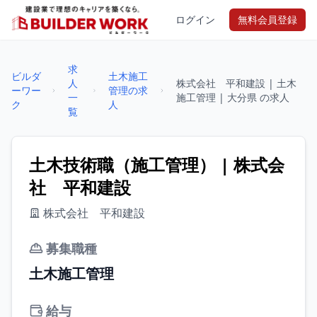
ログイン
無料会員登録
求
ビルダ
土木施工
人
株式会社 平和建設 | 土木
ーワー
管理の求
一
施工管理 | 大分県 の求人
ク
人
覧
土木技術職（施工管理） | 株式会
社 平和建設
株式会社 平和建設
募集職種
土木施工管理
給与