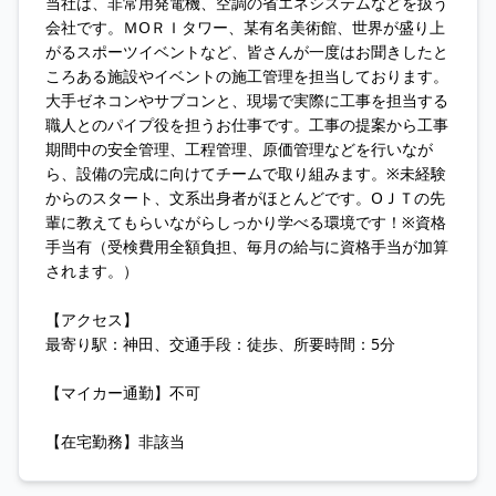
当社は、非常用発電機、空調の省エネシステムなどを扱う
会社です。ＭОＲＩタワー、某有名美術館、世界が盛り上
がるスポーツイベントなど、皆さんが一度はお聞きしたと
ころある施設やイベントの施工管理を担当しております。
大手ゼネコンやサブコンと、現場で実際に工事を担当する
職人とのパイプ役を担うお仕事です。工事の提案から工事
期間中の安全管理、工程管理、原価管理などを行いなが
ら、設備の完成に向けてチームで取り組みます。※未経験
からのスタート、文系出身者がほとんどです。ОＪＴの先
輩に教えてもらいながらしっかり学べる環境です！※資格
手当有（受検費用全額負担、毎月の給与に資格手当が加算
されます。）
【アクセス】
最寄り駅：神田、交通手段：徒歩、所要時間：5分
【マイカー通勤】不可
【在宅勤務】非該当