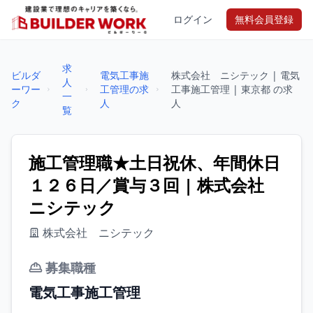
ログイン
無料会員登録
求
ビルダ
電気工事施
株式会社 ニシテック | 電気
人
ーワー
工管理の求
工事施工管理 | 東京都 の求
一
ク
人
人
覧
施工管理職★土日祝休、年間休日
１２６日／賞与３回 | 株式会社
ニシテック
株式会社 ニシテック
募集職種
電気工事施工管理