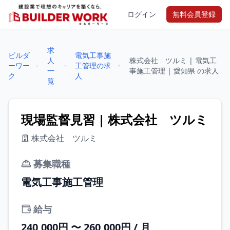
ログイン
無料会員登録
求
ビルダ
電気工事施
人
株式会社 ツルミ | 電気工
ーワー
工管理の求
一
事施工管理 | 愛知県 の求人
ク
人
覧
現場監督見習 | 株式会社 ツルミ
株式会社 ツルミ
募集職種
電気工事施工管理
給与
240,000円 〜 260,000円 / 月