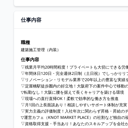
仕事内容
職種
建築施工管理（内装）
仕事内容
▽残業月平均20時間程度！プライベートも大切にできる労
▽年間休日120日・完全週休2日制（土日祝）でしっかりリ
▽リノベーション・リモデル業界で20年以上の豊富な実績
▽淀屋橋駅徒歩圏内の好立地！大阪府下の案件中心で移動
▽転勤なし！大阪に腰を据えて長くキャリアを築ける環境
▽現場への直行直帰OK！柔軟で効率的な働き方を推進
▽月1回の上長面談あり！相談しやすいサポート体制が充実
▽実力主義の評価制度！入社年次に関わらず昇格・昇給の
▽運営カフェ（KNOT MARKET PLACE）の社割など独自
▽資格取得支援・手当あり！あなたのスキルアップを会社