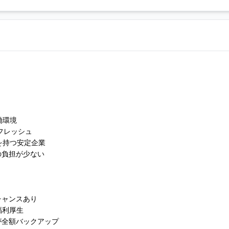
働環境
フレッシュ
を持つ安定企業
の負担が少ない
チャンスあり
の福利厚生
が全額バックアップ