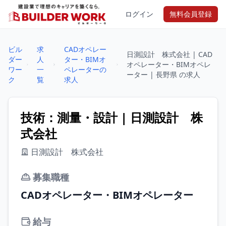
ログイン
無料会員登録
ビル
求
CADオペレー
日測設計 株式会社 | CAD
ダー
人
ター・BIMオ
オペレーター・BIMオペレ
ワー
一
ペレーターの
ーター | 長野県 の求人
ク
覧
求人
技術：測量・設計 | 日測設計 株
式会社
日測設計 株式会社
募集職種
CADオペレーター・BIMオペレーター
給与