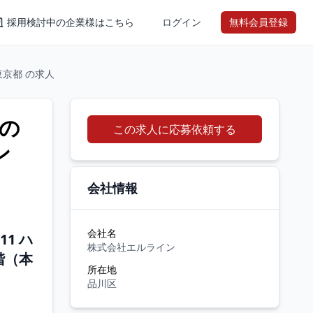
採用検討中の企業様はこちら
ログイン
無料会員登録
東京都 の求人
の
この求人に応募依頼する
ン
会社情報
会社名
11 ハ
株式会社エルライン
階（本
所在地
品川区