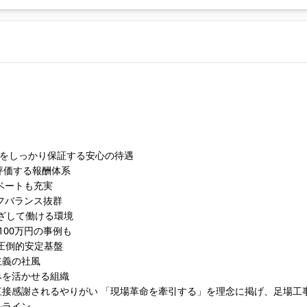
与をしっかり保証する安心の待遇
評価する報酬体系
ベートも充実
フバランス抜群
ざして働ける環境
00万円の事例も
た圧倒的安定基盤
主義の社風
みを活かせる組織
接感謝されるやりがい 「現場革命を牽引する」を理念に掲げ、足場工
ルライン。