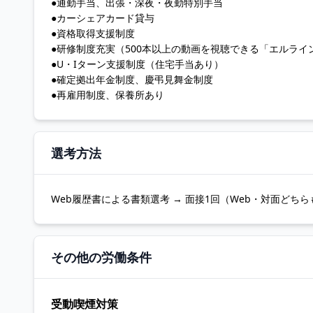
●通勤手当、出張・深夜・夜勤特別手当
●カーシェアカード貸与
●資格取得支援制度
●研修制度充実（500本以上の動画を視聴できる「エルライ
●U・Iターン支援制度（住宅手当あり）
●確定拠出年金制度、慶弔見舞金制度
●再雇用制度、保養所あり
選考方法
Web履歴書による書類選考 → 面接1回（Web・対面どちら
その他の労働条件
受動喫煙対策