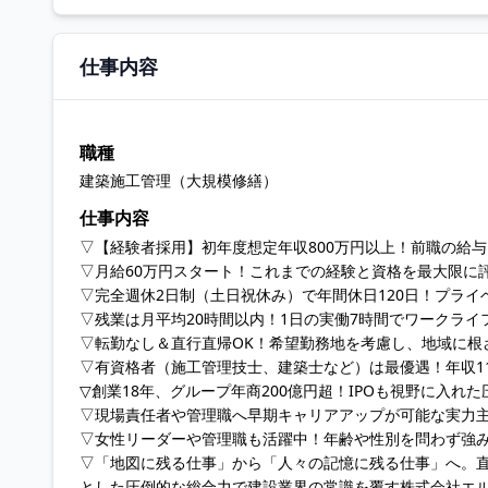
仕事内容
職種
建築施工管理（大規模修繕）
仕事内容
▽【経験者採用】初年度想定年収800万円以上！前職の給
▽月給60万円スタート！これまでの経験と資格を最大限に
▽完全週休2日制（土日祝休み）で年間休日120日！プライ
▽残業は月平均20時間以内！1日の実働7時間でワークライ
▽転勤なし＆直行直帰OK！希望勤務地を考慮し、地域に根
▽有資格者（施工管理技士、建築士など）は最優遇！年収11
▽創業18年、グループ年商200億円超！IPOも視野に入れ
▽現場責任者や管理職へ早期キャリアアップが可能な実力
▽女性リーダーや管理職も活躍中！年齢や性別を問わず強
▽「地図に残る仕事」から「人々の記憶に残る仕事」へ。直
とした圧倒的な総合力で建設業界の常識を覆す株式会社エ