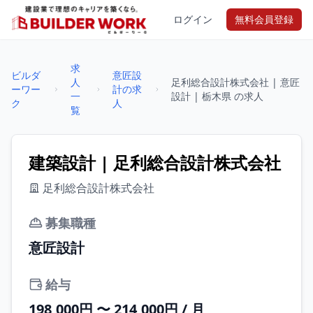
ログイン
無料会員登録
求
ビルダ
意匠設
人
足利総合設計株式会社 | 意匠
ーワー
計の求
一
設計 | 栃木県 の求人
ク
人
覧
建築設計 | 足利総合設計株式会社
足利総合設計株式会社
募集職種
意匠設計
給与
198,000円 〜 214,000円 / 月