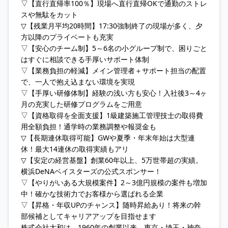
▽【直行直帰率100％】現場へ直行直帰OKで通勤のストレ
スや無駄をカット
▽【残業月平均20時間】17:30強制終了の現場が多く、夕
方以降のプライベートも充実
▽【安心のチーム制】5～6名の小グループ制で、困りごと
はすぐに相談できる手厚いサポート体制
▽【業務負担の軽減】メイン管理者＋サポート担当の配置
で、一人で抱え込まない環境を実現
▽【手厚い研修体制】経験の浅い方も安心！入社後3～4ヶ
月の充実した研修プログラムをご用意
▽【資格取得を全面支援】1級建築施工管理技士の取得費
用全額負担！通学時の業務調整や報奨金も
▽【長期連休取得可能】GWや夏季・年末年始は大型連
休！最大14連休の取得実績もアリ
▽【安定の経営基盤】創業60年以上、5万世帯超の実績。
横浜DeNAベイスターズの公式スポンサー！
▽【やりがいある大規模案件】2～3億円規模の案件も増加
中！確かな技術力でお客様から選ばれる企業
▽【昇格・年収UPのチャンス】随時昇給あり！将来の幹
部候補としてキャリアアップを目指せます
株式会社大和は、1960年の創業以来、東京・埼玉・神奈