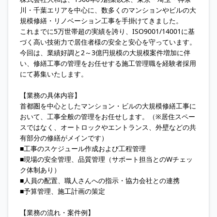
川・千葉エリアを中心に、数多くのマンションやビルの大
規模修繕・リノベーション工事を手掛けてきました。
これまでに5万世帯超の実績を誇り、ISO9001/14001に基
づく高い技術力で居住者様の安全と安心を守っています。
今回は、業績好調と2～3億円規模の大規模案件増加に伴
い、修繕工事の管理をお任せする施工管理職を経験者採用
にて募集いたします。
【業務の具体内容】
首都圏を中心としたマンション・ビルの大規模修繕工事に
おいて、工事全般の管理をお任せします。（※居住スペー
スではなく、オートロックやエントランス、外壁などの共
有部分の修繕がメインです）
■工事のスケジュール作成および工程管理
■現場の安全管理、品質管理（サポート担当とのWチェッ
ク体制あり）
■人員の配置、職人さんへの指示・協力会社との連携
■予算管理、施工計画の策定
【業務の流れ・案件例】