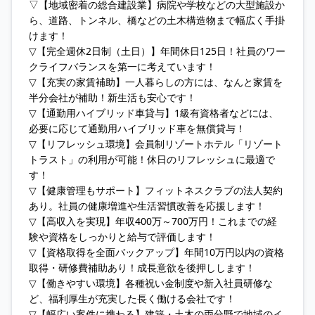
▽【地域密着の総合建設業】病院や学校などの大型施設か
ら、道路、トンネル、橋などの土木構造物まで幅広く手掛
けます！
▽【完全週休2日制（土日）】年間休日125日！社員のワー
クライフバランスを第一に考えています！
▽【充実の家賃補助】一人暮らしの方には、なんと家賃を
半分会社が補助！新生活も安心です！
▽【通勤用ハイブリッド車貸与】1級有資格者などには、
必要に応じて通勤用ハイブリッド車を無償貸与！
▽【リフレッシュ環境】会員制リゾートホテル「リゾート
トラスト」の利用が可能！休日のリフレッシュに最適で
す！
▽【健康管理もサポート】フィットネスクラブの法人契約
あり。社員の健康増進や生活習慣改善を応援します！
▽【高収入を実現】年収400万～700万円！これまでの経
験や資格をしっかりと給与で評価します！
▽【資格取得を全面バックアップ】年間10万円以内の資格
取得・研修費補助あり！成長意欲を後押しします！
▽【働きやすい環境】各種祝い金制度や新入社員研修な
ど、福利厚生が充実した長く働ける会社です！
▽【幅広い案件に携わる】建築・土木の両分野で地域のイ