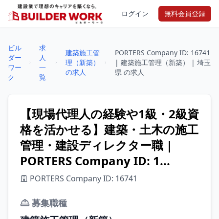
ログイン
無料会員登録
ビル
求
建築施工管
PORTERS Company ID: 16741
ダー
人
理（新築）
| 建築施工管理（新築） | 埼玉
ワー
一
の求人
県 の求人
ク
覧
【現場代理人の経験や1級・2級資
格を活かせる】建築・土木の施工
管理・建設ディレクター職 |
PORTERS Company ID: 1...
PORTERS Company ID: 16741
募集職種