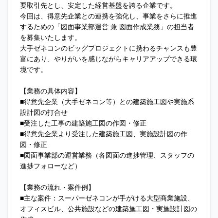
要取引先とし、安定した経営基盤を誇る企業です。
今回は、得意先企業との連携を強化し、事業をさらに推進
するための「図面事業部運営 兼 図面作成業務」の担当者
を募集いたします。
大手ゼネコンのビッグプロジェクトに携わるチャンスも豊
富にあり、やりがいを感じながらキャリアアップできる環
境です。
【業務の具体内容】
■得意先企業（大手ゼネコン等）との建築施工図や実施系
設計図の打合せ
■受注した工事の建築施工図の作図・修正
■得意先企業より受注した建築施工図、実施設計図の作
図・修正
■図面事業部の運営業務（各図面の進捗管理、スタッフの
進捗フォローなど）
【業務の流れ・案件例】
■主な案件：スーパーゼネコンが手がける大型商業施設、
オフィスビル、公共施設などの建築施工図・実施設計図の