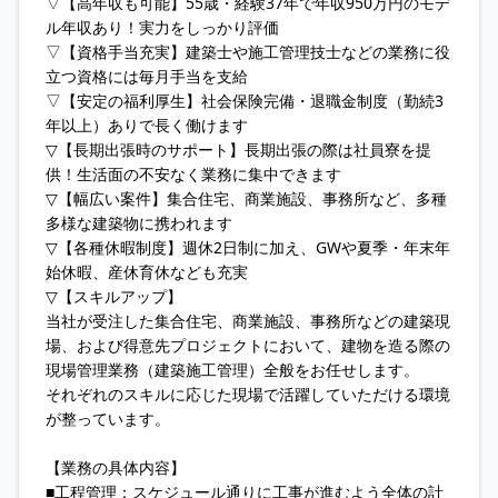
▽【高年収も可能】55歳・経験37年で年収950万円のモデ
ル年収あり！実力をしっかり評価
▽【資格手当充実】建築士や施工管理技士などの業務に役
立つ資格には毎月手当を支給
▽【安定の福利厚生】社会保険完備・退職金制度（勤続3
年以上）ありで長く働けます
▽【長期出張時のサポート】長期出張の際は社員寮を提
供！生活面の不安なく業務に集中できます
▽【幅広い案件】集合住宅、商業施設、事務所など、多種
多様な建築物に携われます
▽【各種休暇制度】週休2日制に加え、GWや夏季・年末年
始休暇、産休育休なども充実
▽【スキルアップ】
当社が受注した集合住宅、商業施設、事務所などの建築現
場、および得意先プロジェクトにおいて、建物を造る際の
現場管理業務（建築施工管理）全般をお任せします。
それぞれのスキルに応じた現場で活躍していただける環境
が整っています。
【業務の具体内容】
■工程管理：スケジュール通りに工事が進むよう全体の計