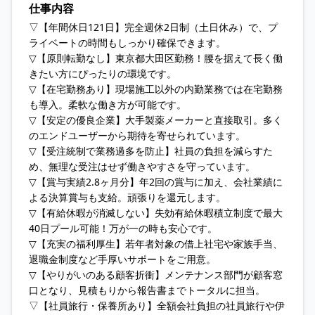
仕事内容
▽【年間休日121日】完全週休2日制（土日休み）で、プ
ライベートの時間もしっかり確保できます。
▽【原則転勤なし】東京都大田区勤務！腰を据えて長く働
きたい方にぴったりの環境です。
▽【在宅勤務あり】現場施工以外の内勤業務では在宅勤務
も導入。柔軟な働き方が可能です。
▽【安定の優良企業】大手製薬メーカーと直接取引。多く
のエンドユーザーから期待を寄せられています。
▽【受注統制で業務過多を防止】社員の負担を減らすた
め、無理な受注はせず働きやすさを守っています。
▽【賞与実績2.8ヶ月分】年2回の賞与に加え、会社業績に
よる決算賞与も支給。頑張りを還元します。
▽【有給休暇が消滅しない】失効有給休暇積立制度で最大
40日プール可能！万が一の時も安心です。
▽【充実の福利厚生】若年者対象の借上社宅や家族手当、
退職金制度など手厚いサポートをご用意。
▽【やりがいのある顧客折衝】メンテナンス部門が顧客窓
口となり、見積もりから報告書までトータルに担当。
▽【社員旅行・保養所あり】全額会社負担の社員旅行や伊