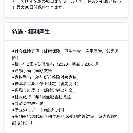
り、失効分を最大40日までプール可能。通常の有給と合わ
せ最大80日間保持できます。
待遇・福利厚生
●社会保険完備（健康保険、厚生年金、雇用保険、労災保
険）
●賞与年2回＋決算賞与（2023年実績：2.8ヶ月）
●通勤手当（全額支給）
●家族手当（給与所得控除対象家族）
●若年者対象の借上社宅（規定あり）
●退職金制度（一部確定拠出年金）
●社員旅行（年1回全額会社負担）
●共済会懇親活動
●伊豆のリゾート施設利用可
●失効有給休暇積立制度あり ※受動喫煙対策：屋内喫煙可
能場所あり