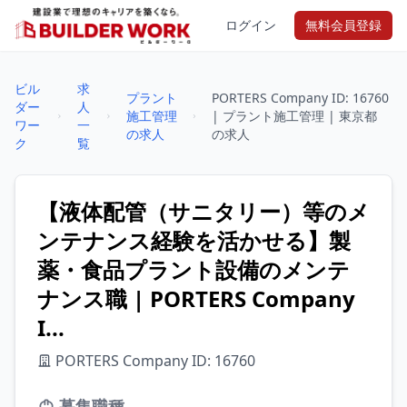
ログイン
無料会員登録
ビル
求
プラント
PORTERS Company ID: 16760
ダー
人
施工管理
| プラント施工管理 | 東京都
ワー
一
の求人
の求人
ク
覧
【液体配管（サニタリー）等のメ
ンテナンス経験を活かせる】製
薬・食品プラント設備のメンテ
ナンス職 | PORTERS Company
I...
PORTERS Company ID: 16760
募集職種